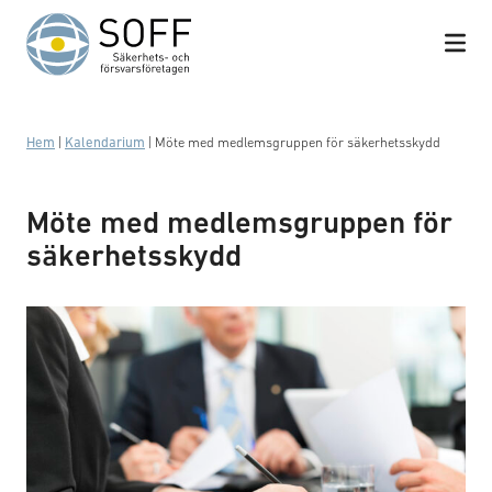
Hoppa till innehåll
Hem
|
Kalendarium
|
Möte med medlemsgruppen för säkerhetsskydd
Möte med medlemsgruppen för
säkerhetsskydd
Business meeting with work on contract