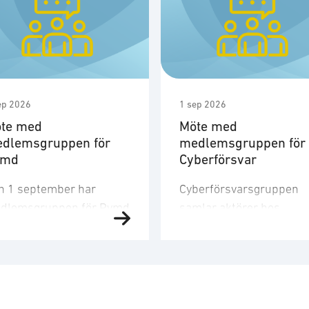
ep 2026
1 sep 2026
te med
Möte med
dlemsgruppen för
medlemsgruppen för
ymd
Cyberförsvar
n 1 september har
Cyberförsvarsgruppen
dlemsgruppen för Rymd
samlar aktörer hos
t tredje möte för året.
medlemsföretagen med
dlemsgruppen
intresse för och
kuserar på
verksamhet inom
nskapsuppbyggnad,
cyberförsvar,
och
farenhetsutbyte, nätverk
kommunikation och