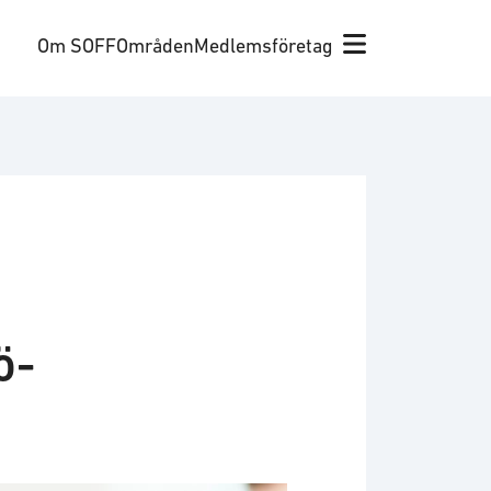
Om SOFF
Områden
Medlemsföretag
ö-