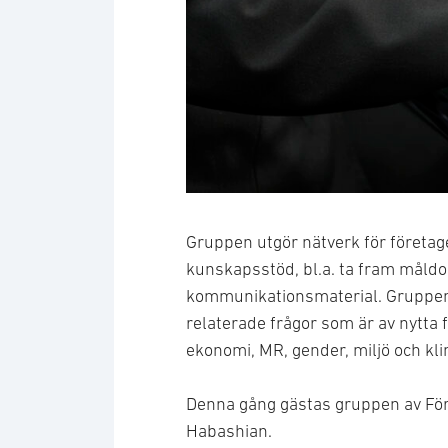
Business meeting with work on 
Gruppen utgör nätverk för företa
kunskapsstöd, bl.a. ta fram mål
kommunikationsmaterial. Gruppen
relaterade frågor som är av nytta
ekonomi, MR, gender, miljö och kl
Denna gång gästas gruppen av Fö
Habashian.