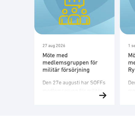
27 aug 2026
1 s
Möte med
Mö
medlemsgruppen för
me
militär försörjning
R
Den 27e augusti har SOFFs
De
medlemsgrupp för militär
me
försörjning möte. SOFF:s
sit
medlemsgrupp för militär
Me
försörjning arbetar med
fo
frågor som
ku
rör upphandling, försörjningssäkerhet 
er