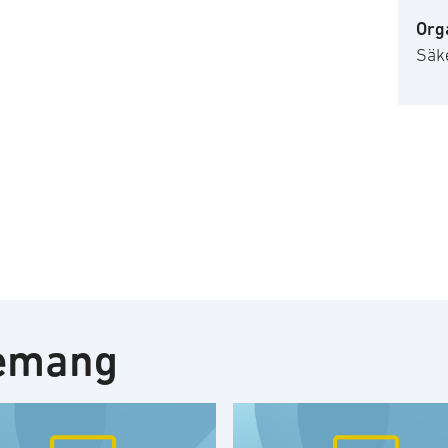
Org
Säk
nemang