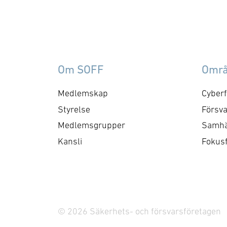
förmågebehov, med
oc
särskild tonvikt på
my
samverkan med FMV och
am
Försvarsmakten. Gruppen
ko
behandlar både nuvarande
ti
Om SOFF
Omr
och framtida behov och har
me
kontaktytor centralt hos
cyb
Medlemskap
Cyberf
myndigheter och
fo
Styrelse
Försva
försvarsgrenar. Syftet är
ry
Medlemsgrupper
Samhä
att utforma positioner och
ko
Kansli
Fokus
bereda remisser och
skrivelser …
© 2026 Säkerhets- och försvarsföretagen