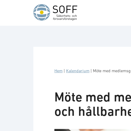
Hoppa till innehåll
Hem
|
Kalendarium
|
Möte med medlemsgru
Möte med med
och hållbarh