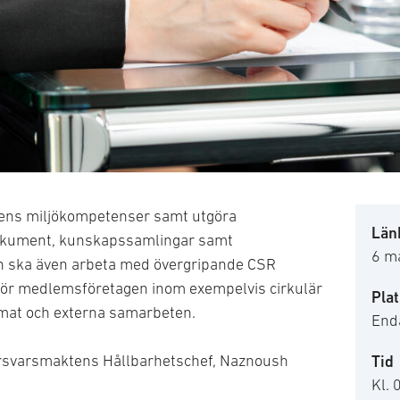
contract
gens miljökompetenser samt utgöra
Länk
dokument, kunskapssamlingar samt
6 m
 ska även arbeta med övergripande CSR
 för medlemsföretagen inom exempelvis cirkulär
Plat
imat och externa samarbeten.
Enda
rsvarsmaktens Hållbarhetschef, Naznoush
Tid
Kl. 