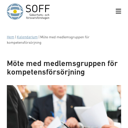
Hoppa till innehåll
Hem
|
Kalendarium
|
Möte med medlemsgruppen för
kompetensförsörjning
Möte med medlemsgruppen för
kompetensförsörjning
Business meeting with work on contract