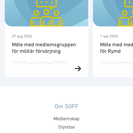
27 aug 2026
1 sep 2026
Möte med medlemsgruppen
Möte med me
för militär försörjning
för Rymd
Den 27e augusti har SOFFs
Den 1 septembe
medlemsgrupp för militär
medlemsgruppen
försörjning möte. SOFF:s
tredje möte för å
medlemsgrupp för militär
Medlemsgruppen
försörjning arbetar med frågor
kunskapsuppby
som
erfarenhetsutby
rör upphandling, försörjningssäkerhet och
dialog med myn
Om SOFF
förmågebehov, med särskild
ambassader. Mö
Medlemskap
tonvikt på samverkan med FMV
genomföras ti
och Försvarsmakten. Gruppen
Styrelse
medlemsgruppe