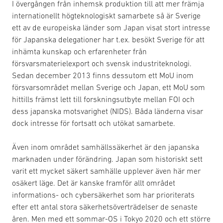
I övergången från inhemsk produktion till att mer främja
internationellt högteknologiskt samarbete så är Sverige
ett av de europeiska länder som Japan visat stort intresse
för Japanska delegationer har t.ex. besökt Sverige för att
inhämta kunskap och erfarenheter från
försvarsmaterielexport och svensk industriteknologi.
Sedan december 2013 finns dessutom ett MoU inom
försvarsområdet mellan Sverige och Japan, ett MoU som
hittills främst lett till forskningsutbyte mellan FOI och
dess japanska motsvarighet (NIDS). Båda länderna visar
dock intresse för fortsatt och utökat samarbete.
Även inom området samhällssäkerhet är den japanska
marknaden under förändring. Japan som historiskt sett
varit ett mycket säkert samhälle upplever även här mer
osäkert läge. Det är kanske framför allt området
informations- och cybersäkerhet som har prioriterats
efter ett antal stora säkerhetsöverträdelser de senaste
åren. Men med ett sommar-OS i Tokyo 2020 och ett större