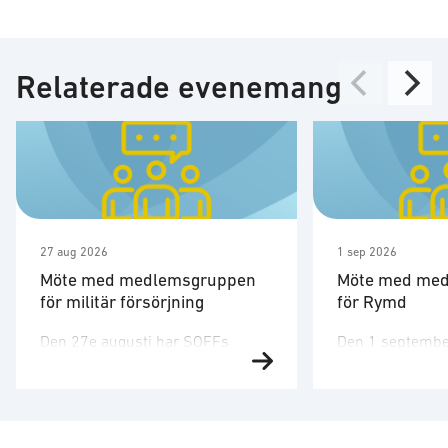
Relaterade evenemang
27 aug 2026
1 sep 2026
Möte med medlemsgruppen
Möte med me
för militär försörjning
för Rymd
Den 27e augusti har SOFFs
Den 1 septembe
medlemsgrupp för militär
medlemsgruppen
försörjning möte. SOFF:s
tredje möte för å
medlemsgrupp för militär
Medlemsgruppen
försörjning arbetar med frågor
kunskapsuppby