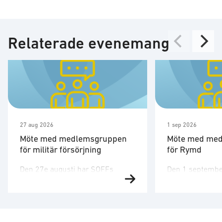
Relaterade evenemang
27 aug 2026
1 sep 2026
Möte med medlemsgruppen
Möte med me
för militär försörjning
för Rymd
Den 27e augusti har SOFFs
Den 1 septembe
medlemsgrupp för militär
medlemsgruppen
försörjning möte. SOFF:s
tredje möte för å
medlemsgrupp för militär
Medlemsgruppen
försörjning arbetar med frågor
kunskapsuppby