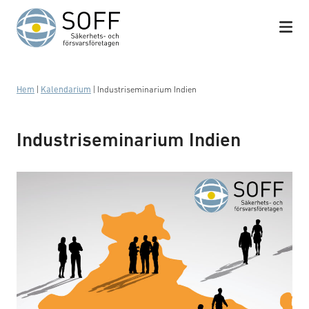
Hoppa till innehåll
Hem
|
Kalendarium
|
Industriseminarium Indien
Industriseminarium Indien