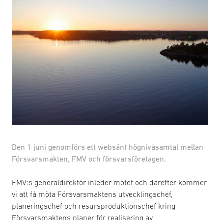
Den 1 juni genomförs ett websänt högnivåsamtal mellan
Försvarsmakten, FMV och försvarsföretagen.
FMV:s generaldirektör inleder mötet och därefter kommer
vi att få möta Försvarsmaktens utvecklingschef,
planeringschef och resursproduktionschef kring
Försvarsmaktens planer för realisering av