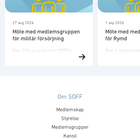
27 aug 2026
1 sep 2026
Möte med medlemsgruppen
Möte med me
för militär försörjning
för Rymd
Den 27e augusti har SOFFs
Den 1 septembe
medlemsgrupp för militär
medlemsgruppen
försörjning möte. SOFF:s
tredje möte för å
medlemsgrupp för militär
Medlemsgruppen
försörjning arbetar med frågor
kunskapsuppby
som
erfarenhetsutby
rör upphandling, försörjningssäkerhet och
dialog med myn
Om SOFF
förmågebehov, med särskild
ambassader. Mö
Medlemskap
tonvikt på samverkan med FMV
genomföras ti
och Försvarsmakten. Gruppen
Styrelse
medlemsgruppe
behandlar både nuvarande och
cyberförsvar och
Medlemsgrupper
framtida behov och har
fokusera på cyb
Kansli