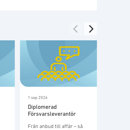
1 sep 2026
1 sep 2026
Diplomerad
Möte m
Försvarsleverantör
medlem
säkerhe
Från anbud till affär – så