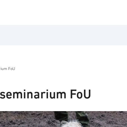
rium FoU
sseminarium FoU