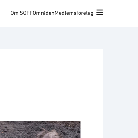
Om SOFF
Områden
Medlemsföretag