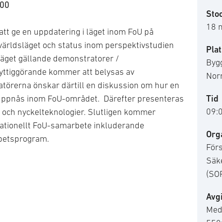
:00
Sto
18 
 att ge en uppdatering i läget inom FoU på
ärldsläget och status inom perspektivstudien
Plat
äget gällande demonstratorer /
Bygg
 nyttiggörande kommer att belysas av
Norr
törerna önskar därtill en diskussion om hur en
Tid
 uppnås inom FoU-området. Därefter presenteras
09:
 och nyckelteknologier. Slutligen kommer
nationellt FoU-samarbete inkluderande
Org
rbetsprogram.
För
Säk
(SO
Avgi
Med