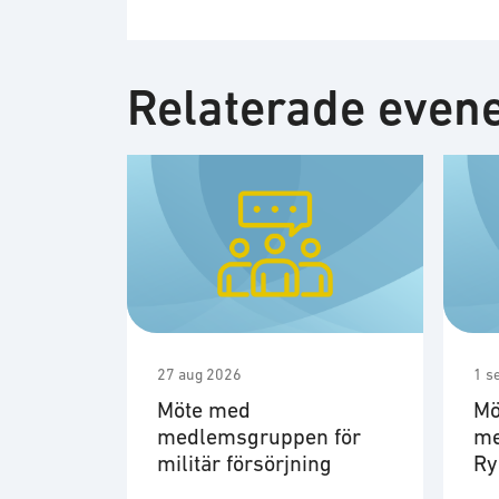
Relaterade eve
27 aug 2026
1 s
Möte med
Mö
medlemsgruppen för
me
militär försörjning
R