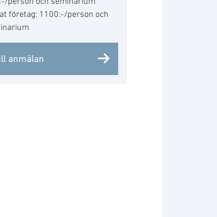
:-/person och seminarium
t företag: 1100:-/person och
inarium
ill anmälan