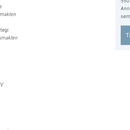
550
e
Anna
smakten
sem
tegi
T
rsmakten
MV