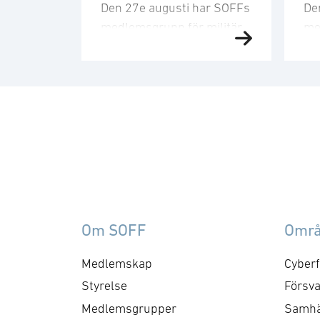
Den 27e augusti har SOFFs
De
medlemsgrupp för militär
me
försörjning möte. SOFF:s
sit
medlemsgrupp för militär
Me
försörjning arbetar med
fo
frågor som
ku
rör upphandling, försörjningssäkerhet 
er
förmågebehov, med
oc
särskild tonvikt på
my
samverkan med FMV och
am
Försvarsmakten. Gruppen
ko
behandlar både nuvarande
ti
Om SOFF
Omr
och framtida behov och har
me
kontaktytor centralt hos
cyb
Medlemskap
Cyberf
myndigheter och
fo
Styrelse
Försva
försvarsgrenar. Syftet är
ry
Medlemsgrupper
Samhä
att utforma positioner och
ko