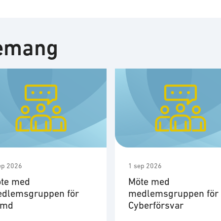
nemang
ep 2026
1 sep 2026
te med
Möte med
dlemsgruppen för
medlemsgruppen för
ymd
Cyberförsvar