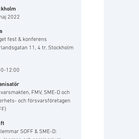
ckholm
maj 2022
s
et fest & konferens
landsgatan 11, 4 tr, Stockholm
00-12:00
anisatör
svarsmakten, FMV, SME-D och
erhets- och försvarsföretagen
FF)
ft
lemmar SOFF & SME-D: