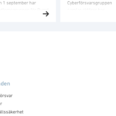
n 1 september har
Cyberförsvarsgruppen
dlemsgruppen för Rymd
samlar aktörer hos
t tredje möte för året.
medlemsföretagen med
dlemsgruppen
intresse för och
kuserar på
verksamhet inom
nskapsuppbyggnad,
cyberförsvar,
och
farenhetsutbyte, nätverk
kommunikation och
h dialog med
ledningsfrågor. Gruppen
ndigheter samt
arbetar utefter en årligt
bassader. Mötet
fastställd handlingsplan
mmer att genomföras
med identifierade mål o
llsammans med
aktiviteter. Syftet med
åden
dlemsgruppen för
mötet är att utveckla
erförsvar och särskilt
föreningens positioner
örsvar
kusera på cyberområdet i
inom cyberområdet, att
r
md domänen. För frågor
besluta om kommande
llssäkerhet
ntakta, Hanna.
aktiviteter och dess