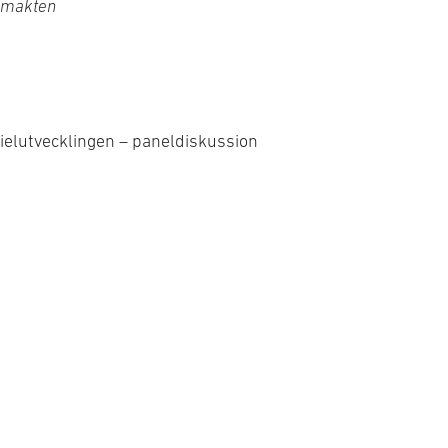
rsmakten
rielutvecklingen – paneldiskussion