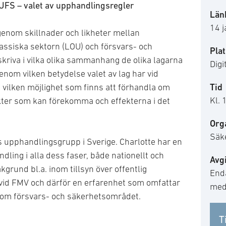
UFS – valet av upphandlingsregler
Länk
14 
genom skillnader och likheter mellan
lassiska sektorn (LOU) och försvars- och
Plat
riva i vilka olika sammanhang de olika lagarna
Digi
nom vilken betydelse valet av lag har vid
Tid
vilken möjlighet som finns att förhandla om
Kl. 
akter som kan förekomma och effekterna i det
Org
Säk
s upphandlingsgrupp i Sverige. Charlotte har en
dling i alla dess faser, både nationellt och
Avgi
kgrund bl.a. inom tillsyn över offentlig
End
vid FMV och därför en erfarenhet som omfattar
med
om försvars- och säkerhetsområdet.
T