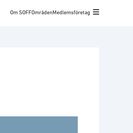
Om SOFF
Områden
Medlemsföretag