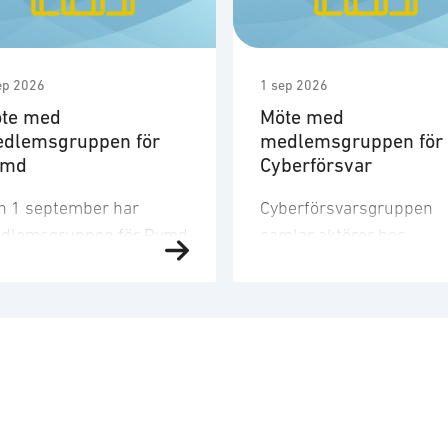
ep 2026
1 sep 2026
te med
Möte med
dlemsgruppen för
medlemsgruppen för
ymd
Cyberförsvar
n 1 september har
Cyberförsvarsgruppen
dlemsgruppen för Rymd
samlar aktörer hos
t tredje möte för året.
medlemsföretagen med
dlemsgruppen
intresse för och
kuserar på
verksamhet inom
nskapsuppbyggnad,
cyberförsvar,
och
farenhetsutbyte, nätverk
kommunikation och
h dialog med
ledningsfrågor. Gruppen
ndigheter samt
arbetar utefter en årligt