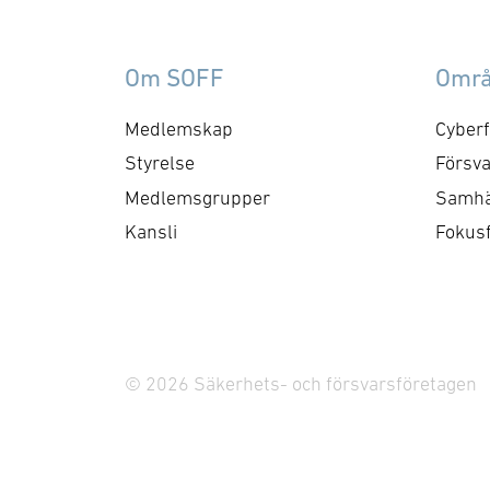
samverkan med FMV och
am
Försvarsmakten. Gruppen
ko
behandlar både nuvarande
ti
Om SOFF
Omr
och framtida behov och har
me
kontaktytor centralt hos
cyb
Medlemskap
Cyberf
myndigheter och
fo
Styrelse
Försva
försvarsgrenar. Syftet är
ry
Medlemsgrupper
Samhä
att utforma positioner och
ko
Kansli
Fokus
bereda remisser och
skrivelser …
© 2026 Säkerhets- och försvarsföretagen