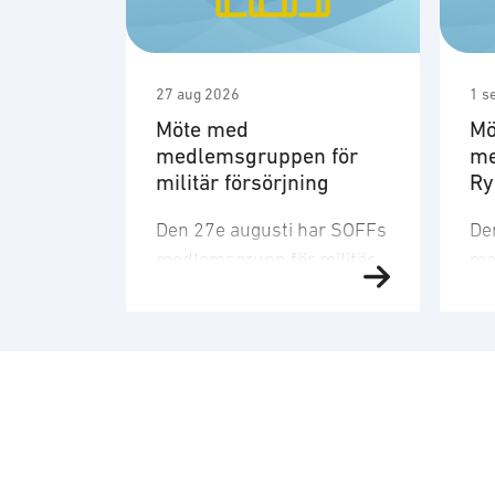
27 aug 2026
1 s
Möte med
Mö
medlemsgruppen för
me
militär försörjning
R
Den 27e augusti har SOFFs
De
medlemsgrupp för militär
me
försörjning möte. SOFF:s
sit
medlemsgrupp för militär
Me
försörjning arbetar med
fo
frågor som
ku
rör upphandling, försörjningssäkerhet 
er
förmågebehov, med
oc
särskild tonvikt på
my