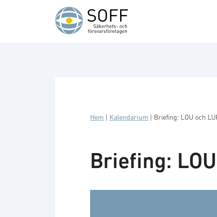
Hoppa till innehåll
Hem
|
Kalendarium
|
Briefing: LOU och L
Briefing: LO