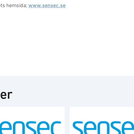
www.sensec.se
ets hemsida;
ter