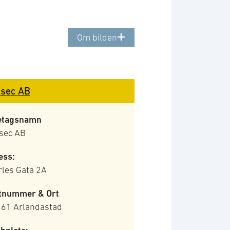
Om bilden
sec AB
etagsnamn
sec AB
ess:
rles Gata 2A
tnummer & Ort
 61 Arlandastad