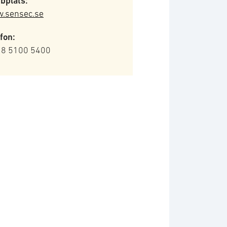
bplats:
.sensec.se
fon:
 8 5100 5400