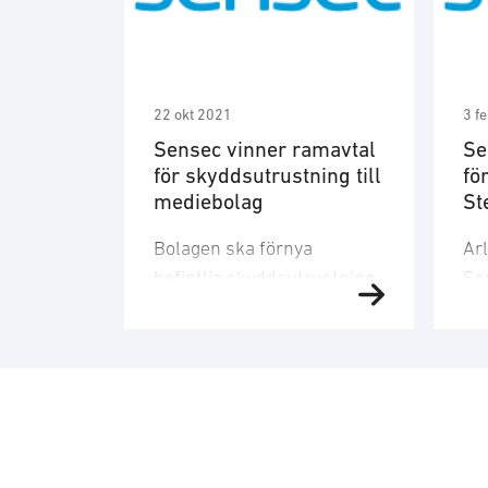
22 okt 2021
3 f
Sensec vinner ramavtal
Se
för skyddsutrustning till
fö
mediebolag
St
A/
Bolagen ska förnya
Ar
befintlig skyddsutrustning
Se
samt utöka antalet
har
tillträdeskontroller och
av 
investerar i utrustning för
So
tillträdeskontroll,
of
fordonshinder samt
de
säkerhetskontroll med
Ho
tillhörande tjänster. Syftet
fö