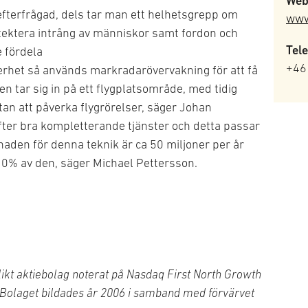
Web
fterfrågad, dels tar man ett helhetsgrepp om
www
tektera intrång av människor samt fordon och
Tele
e fördela
+46
rhet så används markradarövervakning för att få
en tar sig in på ett flygplatsområde, med tidig
an att påverka flygrörelser, säger Johan
efter bra kompletterande tjänster och detta passar
knaden för denna teknik är ca 50 miljoner per år
 10% av den, säger Michael Pettersson.
likt aktiebolag noterat på Nasdaq First North Growth
 Bolaget bildades år 2006 i samband med förvärvet