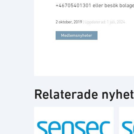
+46705401301 eller besök bolag
2 oktober, 2019
| Uppdaterad:
1 juli, 2024
Medlemsnyheter
Relaterade nyhe