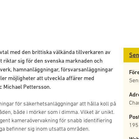
vtal med den brittiska välkända tillverkaren av
Sen
 riktar sig för den svenska marknaden och
ftverk, hamnanläggningar, försvarsanläggningar
För
fler möjligheter att utveckla affärer med
Sen
c Michael Pettersson.
Adr
Cha
ingar för säkerhetsanläggningar att hålla koll på
en, både i mörker som i dimma. Vilket är unikt.
Pos
gent kameraövervakning för snabb identifiering
195
riga befinner sig inom utsatta områden.