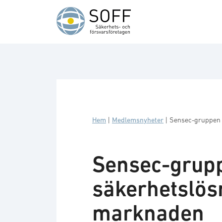
Hoppa till innehåll
Hem
|
Medlemsnyheter
|
Sensec-gruppen 
Sensec-grupp
säkerhetslös
marknaden