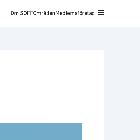
Om SOFF
Områden
Medlemsföretag