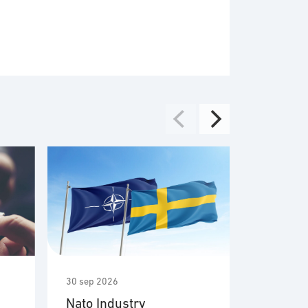
30 sep 2026
7 okt 2026
Nato Industry
Att sälj