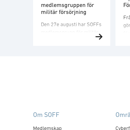
medlemsgruppen för
Fö
militär försörjning
Frå
Den 27e augusti har SOFFs
gör
medlemsgrupp för militär
fö
försörjning möte. SOFF:s
Fö
medlemsgrupp för militär
sn
försörjning arbetar med
ge
frågor som
fö
rör upphandling, försörjningssäkerhet 
att
förmågebehov, med
lev
särskild tonvikt på
fö
samverkan med FMV och
Sv
Försvarsmakten. Gruppen
Na
behandlar både nuvarande
för
Om SOFF
Omr
och framtida behov och har
inr
kontaktytor centralt hos
tot
Medlemskap
Cyberf