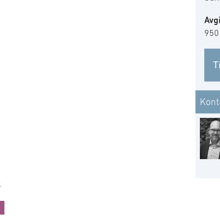
Avgi
950
T
Kont
4