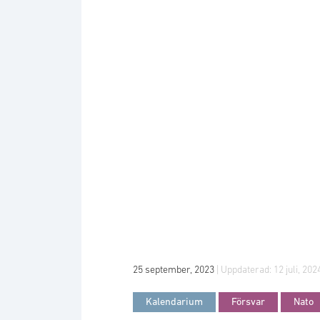
25 september, 2023
| Uppdaterad:
12 juli, 202
Kalendarium
Försvar
Nato