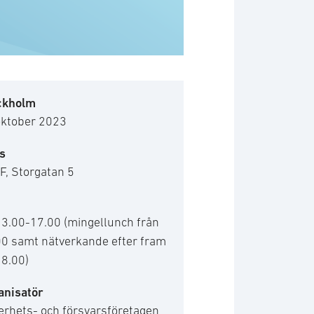
ckholm
oktober 2023
s
F, Storgatan 5
13.00-17.00 (mingellunch från
00 samt nätverkande efter fram
 18.00)
anisatör
erhets- och försvarsföretagen