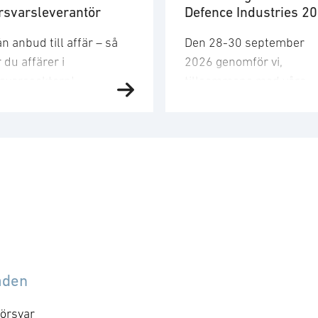
rsvarsleverantör
Defence Industries 2
n anbud till affär – så
Den 28-30 september
 du affärer i
2026 genomför vi,
rsvarssektorn!
tillsammans med våra
rsvarsmarknaden växer
systerföreningar ADS, P
abbt och den här kursen
den fjärde upplagan av
r dig verktygen och
”Connecting businesses 
rståelsen som krävs för
retain military advantage
och
 bli en diplomerad
Denna gång kommer
erantör till
seminariet att genomföra
rsvarsmarknaden.
London, Storbritannien.
eriges medlemskap i
Evenemanget stöds av
to och den
Försvarsdepartementen 
svarspolitiska
Storbritannien, Finland 
åden
iktningen för
Danmark och inkluderar 
alförsvaret driver på en
seminarium och
örsvar