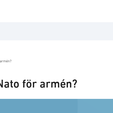
 armén?
Nato för armén?