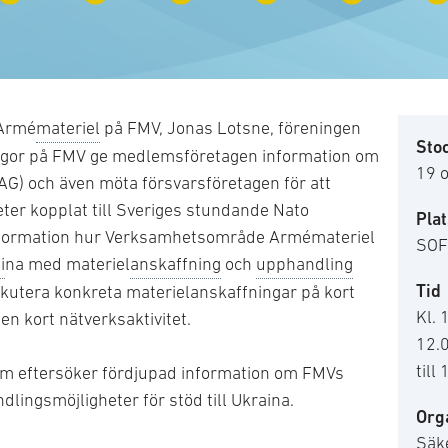
 Armé
materiel
på FMV, Jonas Lotsne, föreningen
Sto
legor på FMV ge medlemsföretagen information om
19 
) och även möta försvarsföretagen för att
ter kopplat till Sveriges stundande Nato
Plat
information hur Verksamhetsområde Armémateriel
SOF
i
na med materiel
anskaffning
och
upphandling
Tid
iskutera konkreta materielanskaffningar på kort
Kl. 
en kort nätverksaktivitet.
12.
till
 som eftersöker fördjupad information om FMVs
ingsmöjligheter för stöd till Ukraina.
Org
Säk