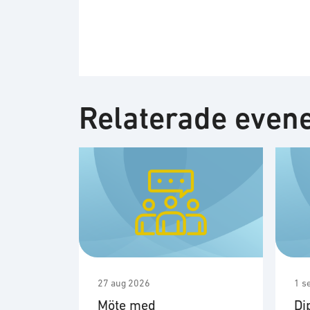
Relaterade eve
27 aug 2026
1 s
Möte med
Di