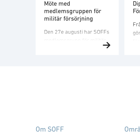
Möte med
Di
medlemsgruppen för
Fö
militär försörjning
Frå
Den 27e augusti har SOFFs
gör
medlemsgrupp för militär
fö
försörjning möte. SOFF:s
Fö
medlemsgrupp för militär
sn
försörjning arbetar med
ge
frågor som
fö
rör upphandling, försörjningssäkerhet 
att
förmågebehov, med
lev
särskild tonvikt på
fö
samverkan med FMV och
Sv
Försvarsmakten. Gruppen
Na
behandlar både nuvarande
för
Om SOFF
Omr
och framtida behov och har
inr