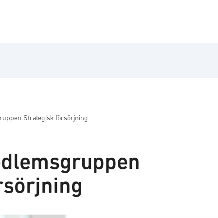
ppen Strategisk försörjning
edlemsgruppen
rsörjning