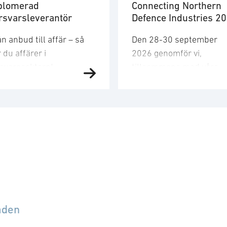
plomerad
Connecting Northern
rsvarsleverantör
Defence Industries 2
n anbud till affär – så
Den 28-30 september
 du affärer i
2026 genomför vi,
rsvarssektorn!
tillsammans med våra
rsvarsmarknaden växer
systerföreningar ADS, P
abbt och den här kursen
den fjärde upplagan av
r dig verktygen och
”Connecting businesses 
rståelsen som krävs för
retain military advantage
och
 bli en diplomerad
Denna gång kommer
erantör till
seminariet att genomföra
rsvarsmarknaden.
London, Storbritannien.
eriges medlemskap i
Evenemanget stöds av
to och den
Försvarsdepartementen 
svarspolitiska
Storbritannien, Finland 
åden
iktningen för
Danmark och inkluderar 