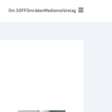
Om SOFF
Områden
Medlemsföretag