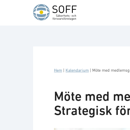
Hoppa till innehåll
Hem
|
Kalendarium
|
Möte med medlemsgru
Möte med m
Strategisk fö