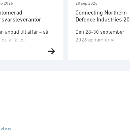
ep 2026
28 sep 2026
plomerad
Connecting Northern
rsvarsleverantör
Defence Industries 2
n anbud till affär – så
Den 28-30 september
 du affärer i
2026 genomför vi,
rsvarssektorn!
tillsammans med våra
rsvarsmarknaden växer
systerföreningar ADS, P
abbt och den här kursen
den fjärde upplagan av
r dig verktygen och
”Connecting businesses 
rståelsen som krävs för
retain military advantage
och
 bli en diplomerad
Denna gång kommer
erantör till
seminariet att genomföra
rsvarsmarknaden.
London, Storbritannien.
eriges medlemskap i
Evenemanget stöds av
to och den
Försvarsdepartementen 
svarspolitiska
Storbritannien, Finland 
åden