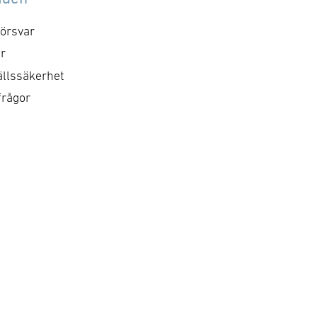
iktningen för
Danmark och inkluderar 
alförsvaret driver på en
seminarium och
örsvar
bb tillväxt och krav på
möjligheter till B2B-möt
r
yndsam
mellan de deltagande
llssäkerhet
rmågeutveckling.
företagen. ● Ta del av
frågor
slaget för
information …
rsvarsbudgeten ökar, …