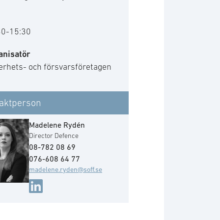
30-15:30
anisatör
erhets- och försvarsföretagen
aktperson
Madelene Rydén
Director Defence
08-782 08 69
076-608 64 77
madelene.ryden@soff.se