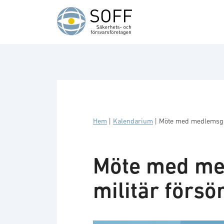
Hoppa till innehåll
Hem
|
Kalendarium
|
Möte med medlemsgru
Möte med me
militär försö