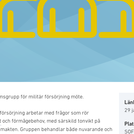
sgrupp för militär försörjning möte.
Länk
29 
försörjning arbetar med frågor som rör
t
och förmågebehov, med särskild tonvikt på
Plat
makten. Gruppen behandlar både nuvarande och
SOFF