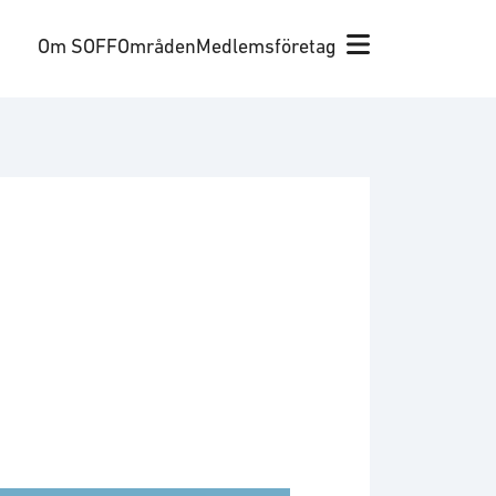
Om SOFF
Områden
Medlemsföretag