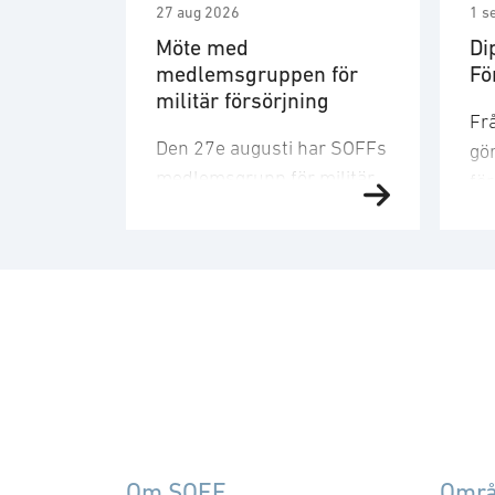
27 aug 2026
1 s
Möte med
Di
medlemsgruppen för
Fö
militär försörjning
Frå
Den 27e augusti har SOFFs
gör
medlemsgrupp för militär
fö
försörjning möte. SOFF:s
Fö
medlemsgrupp för militär
sn
försörjning arbetar med
ge
frågor som
fö
rör upphandling, försörjningssäkerhet 
att
förmågebehov, med
lev
särskild tonvikt på
fö
samverkan med FMV och
Sv
Försvarsmakten. Gruppen
Na
behandlar både nuvarande
för
Om SOFF
Omr