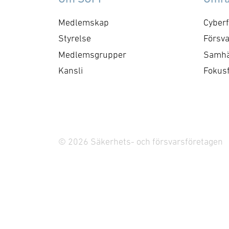
och framtida behov och har
inr
kontaktytor centralt hos
tot
Medlemskap
Cyberf
myndigheter och
sna
Styrelse
Försva
försvarsgrenar. Syftet är
sk
Medlemsgrupper
Samhä
att utforma positioner och
fö
Kansli
Fokus
bereda remisser och
An
skrivelser …
fö
© 2026 Säkerhets- och försvarsföretagen