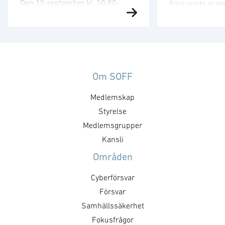
Den 10 september kl. 10.00-
Försvarets mate
12.00 har SOFF:s medlemsgrupp
arrangera vi ett
för exportkontroll möte. Gruppen
tvådagarssemin
arbetar företrädelsevis med
på Sveriges rol
tekniska och legala aspekter
Nato. Seminarie
inom exportkontrollområdet.
den 30 septembe
Kallelse och agenda sänds ut av
Om SOFF
vänder sig till f
SOFF:s kansli. Mötet kommer att
en bättre förstå
Medlemskap
diskutera bl.a. förslag till
fungerar, vilka 
skrivelser. För mer information,
Styrelse
och krav som 
vänligen, kontakta: Victor
innebär, samt vi
Medlemsgrupper
Mukherji. Läs mer om
som öppnas i …
Kansli
föreningens arbete med
Områden
exportfrågor.
Cyberförsvar
Försvar
Samhällssäkerhet
Fokusfrågor