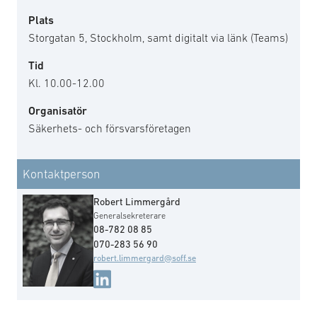
Plats
Storgatan 5, Stockholm, samt digitalt via länk (Teams)
Tid
Kl. 10.00-12.00
Organisatör
Säkerhets- och försvarsföretagen
Kontaktperson
Robert Limmergård
Generalsekreterare
08-782 08 85
070-283 56 90
robert.limmergard@soff.se