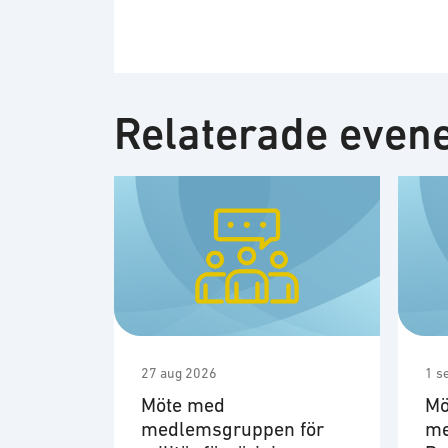
Relaterade eve
27 aug 2026
1 s
Möte med
Mö
medlemsgruppen för
me