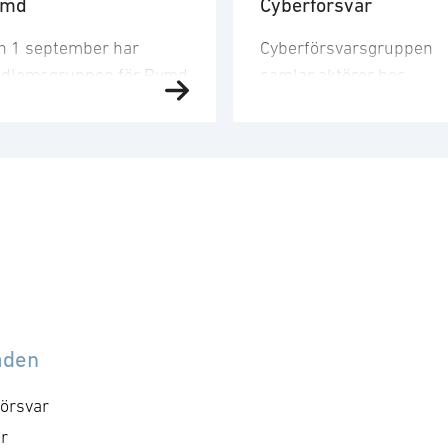
ymd
Cyberförsvar
n 1 september har
Cyberförsvarsgruppen
dlemsgruppen för Rymd
samlar aktörer hos
t tredje möte för året.
medlemsföretagen med
dlemsgruppen
intresse för och
kuserar på
verksamhet inom
nskapsuppbyggnad,
cyberförsvar,
och
farenhetsutbyte, nätverk
kommunikation och
h dialog med
ledningsfrågor. Gruppen
ndigheter samt
arbetar utefter en årligt
bassader. Mötet
fastställd handlingsplan
mmer att genomföras
med identifierade mål o
llsammans med
aktiviteter. Syftet med
åden
dlemsgruppen för
mötet är att utveckla
erförsvar och särskilt
föreningens positioner
örsvar
kusera på cyberområdet i
inom cyberområdet, att
r