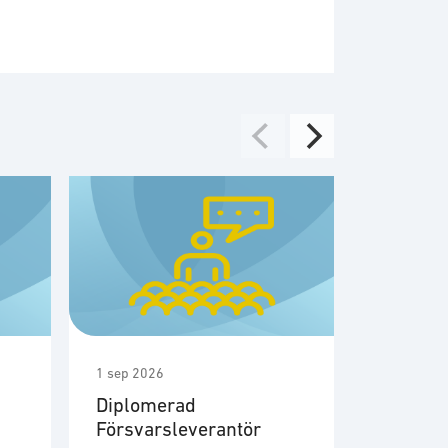
1 sep 2026
1 sep 2026
Diplomerad
Möte m
Försvarsleverantör
medlem