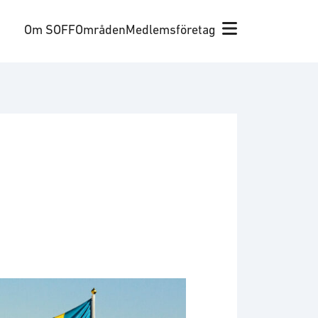
Om SOFF
Områden
Medlemsföretag