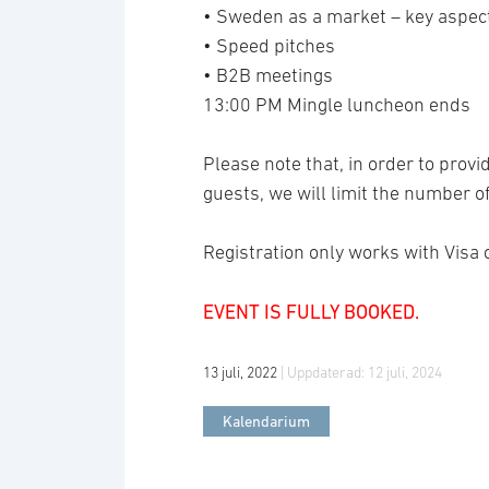
• Sweden as a market – key aspec
• Speed pitches
• B2B meetings
13:00 PM Mingle luncheon ends
Please note that, in order to prov
guests, we will limit the number o
Registration only works with Visa
EVENT IS FULLY BOOKED.
13 juli, 2022
| Uppdaterad:
12 juli, 2024
Kalendarium