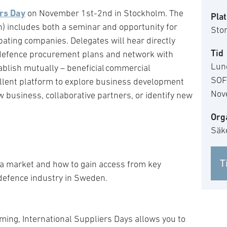
ers Day
on November 1st-2nd in Stockholm. The
Plat
h) includes both a seminar and opportunity for
Sto
ating companies. Delegates will hear directly
Tid
 defence procurement plans and network with
Lun
blish mutually – beneficial commercial
SOF
cellent platform to explore business development
Nov
 business, collaborative partners, or identify new
Org
Säk
T
 market and how to gain access from key
defence industry in Sweden.
ing, International Suppliers Days allows you to