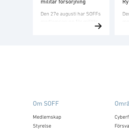
militär försörjning
R
Den 27e augusti har SOFFs
De
medlemsgrupp för militär
me
försörjning möte. SOFF:s
sit
medlemsgrupp för militär
Me
försörjning arbetar med
fo
frågor som
ku
rör upphandling, försörjningssäkerhet 
er
förmågebehov, med
oc
särskild tonvikt på
my
samverkan med FMV och
am
Försvarsmakten. Gruppen
ko
behandlar både nuvarande
ti
Om SOFF
Omr
och framtida behov och har
me
kontaktytor centralt hos
cyb
Medlemskap
Cyberf
myndigheter och
fo
Styrelse
Försva