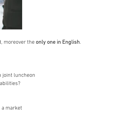
only one in English
nd, moreover the
.
 joint luncheon
bilities?
s a market