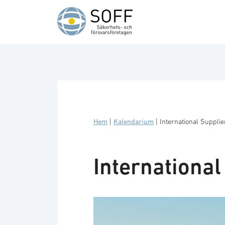
Hoppa till innehåll
Hem
|
Kalendarium
|
International Suppli
International