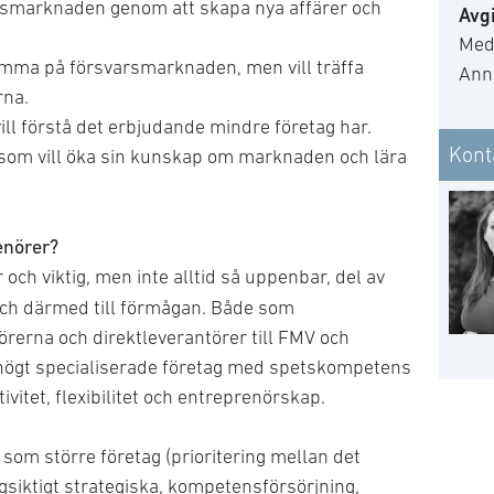
arsmarknaden genom att skapa nya affärer och
Avgi
Med
amma på försvarsmarknaden, men vill träffa
Ann
rna.
ll förstå det erbjudande mindre företag har.
Kont
som vill öka sin kunskap om marknaden och lära
enörer?
r och viktig, men inte alltid så uppenbar, del av
h därmed till förmågan. Både som
törerna och direktleverantörer till FMV och
högt specialiserade företag med spetskompetens
ivitet, flexibilitet och entreprenörskap.
om större företag (prioritering mellan det
gsiktigt strategiska, kompetensförsörjning,