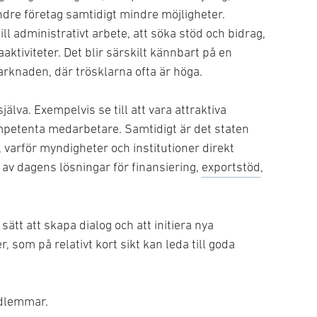
indre företag samtidigt mindre möjligheter.
l administrativt arbete, att söka stöd och bidrag,
aktiviteter. Det blir särskilt kännbart på en
knaden, där trösklarna ofta är höga.
älva. Exempelvis se till att vara attraktiva
kompetenta medarbetare. Samtidigt är det staten
varför myndigheter och institutioner direkt
av dagens lösningar för finansiering,
exportstöd
,
ätt att skapa dialog och att initiera nya
 som på relativt kort sikt kan leda till goda
edlemmar.