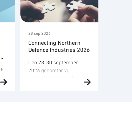
28 sep 2026
7 okt 2026
Connecting Northern
Att sälj
Defence Industries 2026
försvar
juridisk
Den 28-30 september
2026
MF-
Affärer 
2026 genomför vi,
försvar
tillsammans med våra
vissa kar
systerföreningar ADS, PIA och FOS,
särdrag 
den fjärde upplagan av
r
regelver
”Connecting businesses to
i
normalt 
retain military advantage”.
blir till
Denna gång kommer
betydels
seminariet att genomföras i