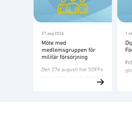
27 aug 2026
1 s
Möte med
Di
medlemsgruppen för
Fö
militär försörjning
Frå
Den 27e augusti har SOFFs
gör
medlemsgrupp för militär
fö
försörjning möte. SOFF:s
Fö
medlemsgrupp för militär
sn
försörjning arbetar med
ge
frågor som
fö
rör upphandling, försörjningssäkerhet 
att
förmågebehov, med
lev