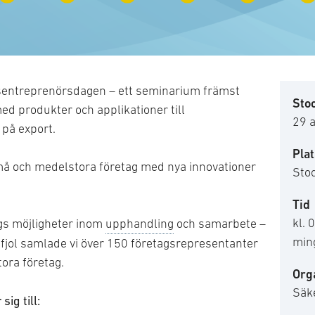
rsentreprenörsdagen – ett seminarium främst
Sto
med produkter och applikationer till
29 a
 på export.
Plat
må och medelstora företag med nya innovationer
Sto
Tid
kl. 
gs möjligheter inom
upphandling
och samarbete –
min
fjol samlade vi över 150 företagsrepresentanter
ora företag.
Org
Säk
ig till: