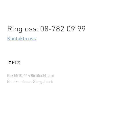
vill
är;
London, Storbritannien.
särskild
Evenemanget stöds av
specifika
Försvarsdepartementen i
avtalsvil
Storbritannien, Finland och
Ring oss: 08-782 09 99
sekretes
Danmark och inkluderar ett
Kontakta oss
rättsliga
seminarium och
ens
att utve
möjligheter till B2B-möten
krävs ku
mellan de deltagande
LinkedIn
Instagram
X
öppenhet
företagen. ● Ta del av
detta en v
information …
Box 5510, 114 85 Stockholm
arbete m
Besöksadress: Storgatan 5