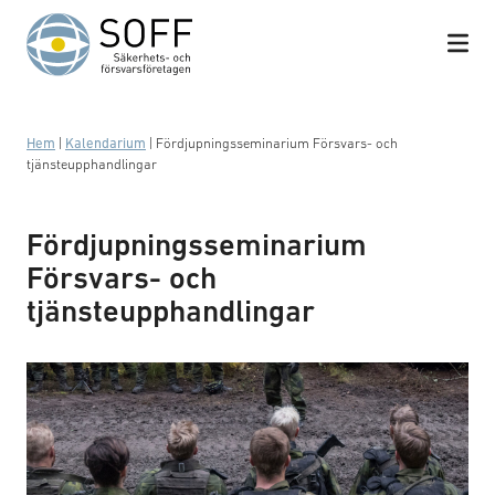
Hoppa till innehåll
Hem
|
Kalendarium
|
Fördjupningsseminarium Försvars- och
tjänsteupphandlingar
Fördjupningsseminarium
Försvars- och
tjänsteupphandlingar