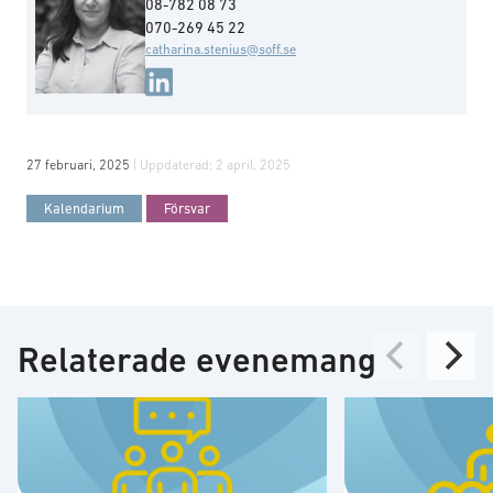
08-782 08 73
070-269 45 22
catharina.stenius@soff.se
27 februari, 2025
| Uppdaterad:
2 april, 2025
Kalendarium
Försvar
Relaterade evenemang