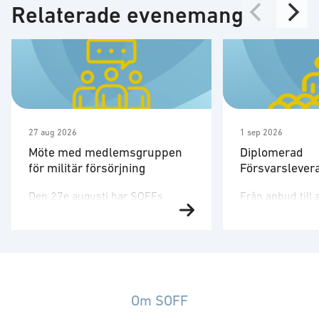
Relaterade evenemang
27 aug 2026
1 sep 2026
Möte med medlemsgruppen
Diplomerad
för militär försörjning
Försvarslever
Den 27e augusti har SOFFs
Från anbud till 
medlemsgrupp för militär
affärer i försva
försörjning möte. SOFF:s
Försvarsmarkna
medlemsgrupp för militär
snabbt och den 
försörjning arbetar med frågor
dig verktygen oc
som
som krävs för att
rör upphandling, försörjningssäkerhet och
en diplomerad le
Om SOFF
förmågebehov, med särskild
försvarsmarkna