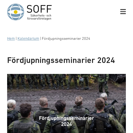
Hoppa till innehåll
Hem
|
Kalendarium
|
Fördjupningsseminarier 2024
Fördjupningsseminarier 2024