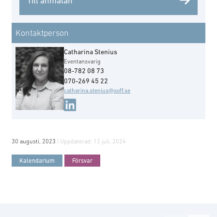
Till anmälan
Kontaktperson
Catharina Stenius
Eventansvarig
08-782 08 73
070-269 45 22
catharina.stenius@soff.se
30 augusti, 2023
| Uppdaterad:
12 juli, 2024
Kalendarium
Försvar