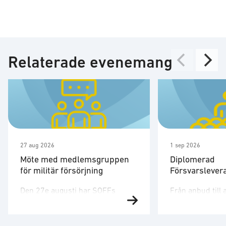
Relaterade evenemang
27 aug 2026
1 sep 2026
Möte med medlemsgruppen
Diplomerad
för militär försörjning
Försvarslever
Den 27e augusti har SOFFs
Från anbud till 
medlemsgrupp för militär
affärer i försva
försörjning möte. SOFF:s
Försvarsmarkna