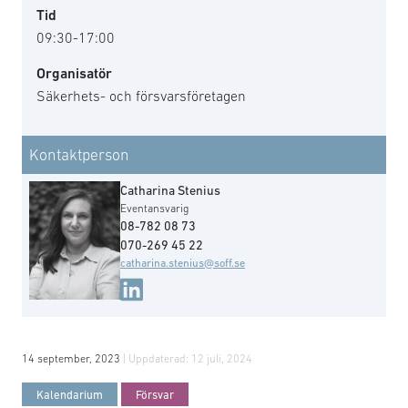
Tid
09:30-17:00
Organisatör
Säkerhets- och försvarsföretagen
Kontaktperson
Catharina Stenius
Eventansvarig
08-782 08 73
070-269 45 22
catharina.stenius@soff.se
14 september, 2023
| Uppdaterad:
12 juli, 2024
Kalendarium
Försvar