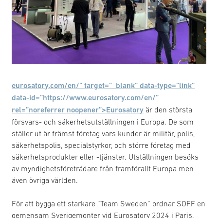
eurosatory.com/en/” target=”_blank” data-type=”link”
data-id=”https://www.eurosatory.com/en/”
rel=”noreferrer noopener”>Eurosatory
är den största
försvars- och säkerhetsutställningen i Europa. De som
ställer ut är främst företag vars kunder är militär, polis,
säkerhetspolis, specialstyrkor, och större företag med
säkerhetsprodukter eller -tjänster. Utställningen besöks
av myndighetsföreträdare från framförallt Europa men
även övriga världen.
För att bygga ett starkare ”Team Sweden” ordnar SOFF en
gemensam Sverigemonter vid Eurosatory 2024 i Paris.