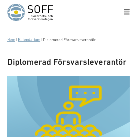
Hoppa till innehåll
Hem
|
Kalendarium
|
Diplomerad Försvarsleverantör
Diplomerad Försvarsleverantör