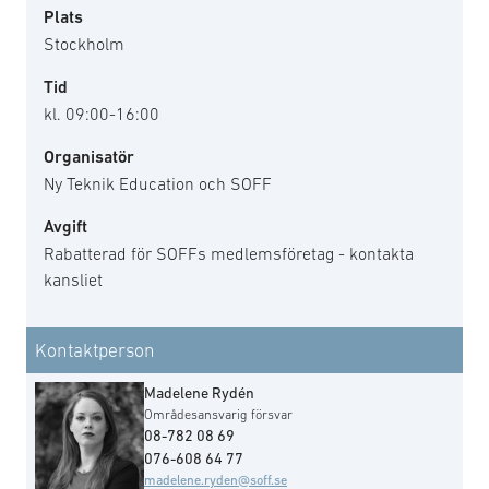
Plats
Stockholm
Tid
kl. 09:00-16:00
Organisatör
Ny Teknik Education och SOFF
Avgift
Rabatterad för SOFFs medlemsföretag - kontakta
kansliet
Kontaktperson
Madelene Rydén
Områdesansvarig försvar
08-782 08 69
076-608 64 77
madelene.ryden@soff.se