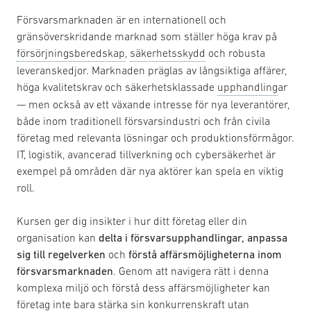
Försvarsmarknaden är en internationell och
gränsöverskridande marknad som ställer höga krav på
försörjningsberedskap
,
säkerhetsskydd
och robusta
leveranskedjor. Marknaden präglas av långsiktiga affärer,
höga kvalitetskrav och säkerhetsklassade
upphandling
ar
— men också av ett växande intresse för nya leverantörer,
både inom traditionell försvarsindustri och från civila
företag med relevanta lösningar och produktionsförmågor.
IT, logistik, avancerad tillverkning och cybersäkerhet är
exempel på områden där nya aktörer kan spela en viktig
roll.
Kursen ger dig insikter i hur ditt företag eller din
organisation kan
delta i försvarsupphandlingar, anpassa
sig till regelverken
och
förstå affärsmöjligheterna inom
försvarsmarknaden
. Genom att navigera rätt i denna
komplexa miljö och förstå dess affärsmöjligheter kan
företag inte bara stärka sin konkurrenskraft utan