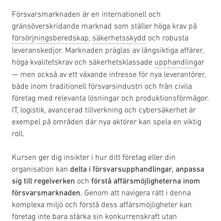
Försvarsmarknaden är en internationell och
gränsöverskridande marknad som ställer höga krav på
försörjningsberedskap
,
säkerhetsskydd
och robusta
leveranskedjor. Marknaden präglas av långsiktiga affärer,
höga kvalitetskrav och säkerhetsklassade
upphandling
ar
— men också av ett växande intresse för nya leverantörer,
både inom traditionell försvarsindustri och från civila
företag med relevanta lösningar och produktionsförmågor.
IT, logistik, avancerad tillverkning och cybersäkerhet är
exempel på områden där nya aktörer kan spela en viktig
roll.
Kursen ger dig insikter i hur ditt företag eller din
organisation kan
delta i försvarsupphandlingar, anpassa
sig till regelverken
och
förstå affärsmöjligheterna inom
försvarsmarknaden
. Genom att navigera rätt i denna
komplexa miljö och förstå dess affärsmöjligheter kan
företag inte bara stärka sin konkurrenskraft utan