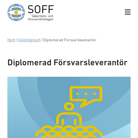
Hoppa till innehåll
Hem
|
Kalendarium
|
Diplomerad Försvarsleverantör
Diplomerad Försvarsleverantör