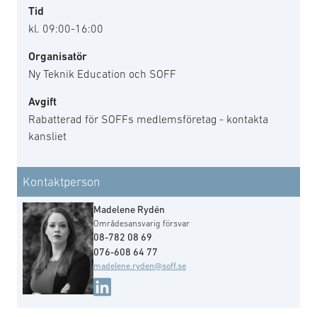
Tid
kl. 09:00-16:00
Organisatör
Ny Teknik Education och SOFF
Avgift
Rabatterad för SOFFs medlemsföretag - kontakta
kansliet
Kontaktperson
Madelene Rydén
Områdesansvarig försvar
08-782 08 69
076-608 64 77
madelene.ryden@soff.se