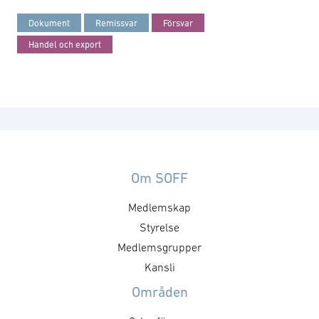
Dokument
Remissvar
Försvar
Handel och export
Om SOFF
Medlemskap
Styrelse
Medlemsgrupper
Kansli
Områden