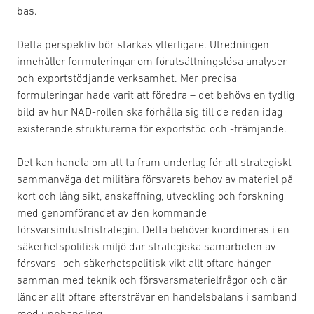
bas.
Detta perspektiv bör stärkas ytterligare. Utredningen
innehåller formuleringar om förutsättningslösa analyser
och exportstödjande verksamhet. Mer precisa
formuleringar hade varit att föredra – det behövs en tydlig
bild av hur NAD-rollen ska förhålla sig till de redan idag
existerande strukturerna för exportstöd och -främjande.
Det kan handla om att ta fram underlag för att strategiskt
sammanväga det militära försvarets behov av materiel på
kort och lång sikt, anskaffning, utveckling och forskning
med genomförandet av den kommande
försvarsindustristrategin. Detta behöver koordineras i en
säkerhetspolitisk miljö där strategiska samarbeten av
försvars- och säkerhetspolitisk vikt allt oftare hänger
samman med teknik och försvarsmaterielfrågor och där
länder allt oftare eftersträvar en handelsbalans i samband
med upphandling.