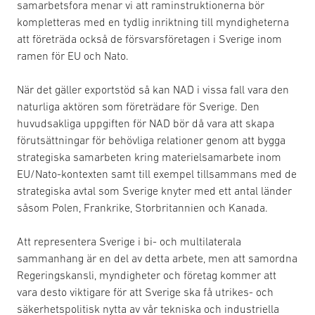
samarbetsfora menar vi att raminstruktionerna bör
kompletteras med en tydlig inriktning till myndigheterna
att företräda också de försvarsföretagen i Sverige inom
ramen för EU och Nato.
När det gäller exportstöd så kan NAD i vissa fall vara den
naturliga aktören som företrädare för Sverige. Den
huvudsakliga uppgiften för NAD bör då vara att skapa
förutsättningar för behövliga relationer genom att bygga
strategiska samarbeten kring materielsamarbete inom
EU/Nato-kontexten samt till exempel tillsammans med de
strategiska avtal som Sverige knyter med ett antal länder
såsom Polen, Frankrike, Storbritannien och Kanada.
Att representera Sverige i bi- och multilaterala
sammanhang är en del av detta arbete, men att samordna
Regeringskansli, myndigheter och företag kommer att
vara desto viktigare för att Sverige ska få utrikes- och
säkerhetspolitisk nytta av vår tekniska och industriella