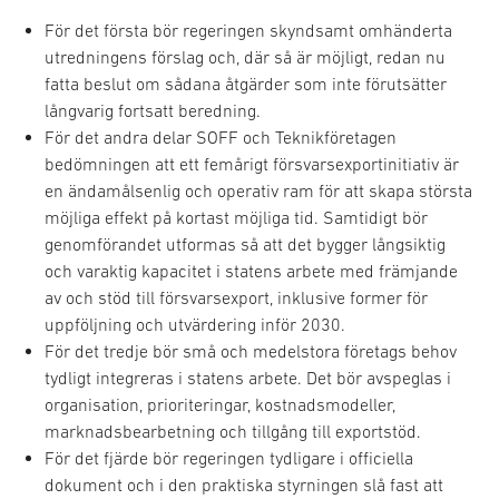
För det första bör regeringen skyndsamt omhänderta
utredningens förslag och, där så är möjligt, redan nu
fatta beslut om sådana åtgärder som inte förutsätter
långvarig fortsatt beredning.
För det andra delar SOFF och Teknikföretagen
bedömningen att ett femårigt försvarsexportinitiativ är
en ändamålsenlig och operativ ram för att skapa största
möjliga effekt på kortast möjliga tid. Samtidigt bör
genomförandet utformas så att det bygger långsiktig
och varaktig kapacitet i statens arbete med främjande
av och stöd till försvarsexport, inklusive former för
uppföljning och utvärdering inför 2030.
För det tredje bör små och medelstora företags behov
tydligt integreras i statens arbete. Det bör avspeglas i
organisation, prioriteringar, kostnadsmodeller,
marknadsbearbetning och tillgång till exportstöd.
För det fjärde bör regeringen tydligare i officiella
dokument och i den praktiska styrningen slå fast att