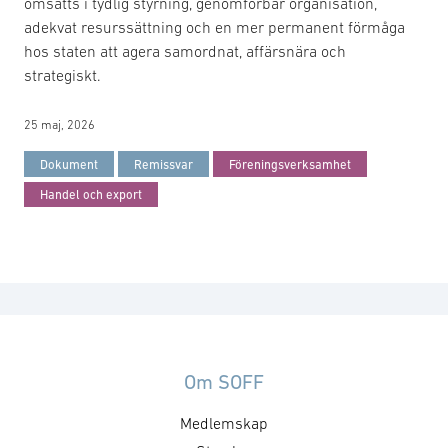
omsätts i tydlig styrning, genomförbar organisation,
adekvat resurssättning och en mer permanent förmåga
hos staten att agera samordnat, affärsnära och
strategiskt.
25 maj, 2026
Dokument
Remissvar
Föreningsverksamhet
Handel och export
Om SOFF
Medlemskap