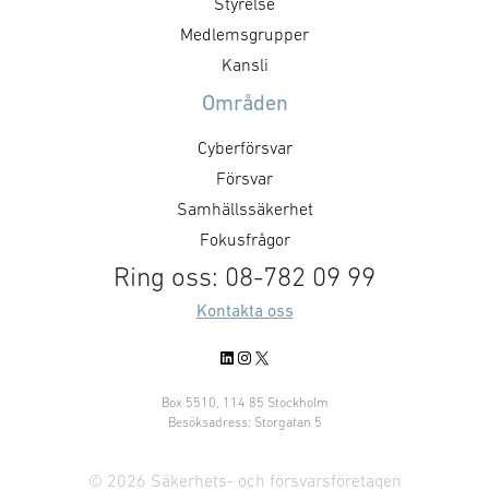
Styrelse
Medlemsgrupper
Kansli
Områden
Cyberförsvar
Försvar
Samhällssäkerhet
Fokusfrågor
Ring oss: 08-782 09 99
Kontakta oss
LinkedIn
Instagram
X
Box 5510, 114 85 Stockholm
Besöksadress: Storgatan 5
© 2026 Säkerhets- och försvarsföretagen