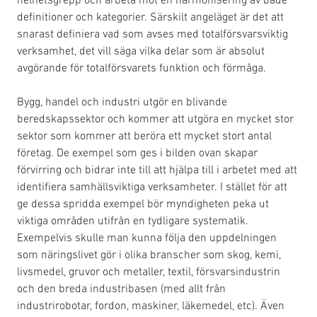
definitioner och kategorier. Särskilt angeläget är det att
snarast definiera vad som avses med totalförsvarsviktig
verksamhet, det vill säga vilka delar som är absolut
avgörande för totalförsvarets funktion och förmåga.
Bygg, handel och industri utgör en blivande
beredskapssektor och kommer att utgöra en mycket stor
sektor som kommer att beröra ett mycket stort antal
företag. De exempel som ges i bilden ovan skapar
förvirring och bidrar inte till att hjälpa till i arbetet med att
identifiera samhällsviktiga verksamheter. I stället för att
ge dessa spridda exempel bör myndigheten peka ut
viktiga områden utifrån en tydligare systematik.
Exempelvis skulle man kunna följa den uppdelningen
som näringslivet gör i olika branscher som skog, kemi,
livsmedel, gruvor och metaller, textil, försvarsindustrin
och den breda industribasen (med allt från
industrirobotar, fordon, maskiner, läkemedel, etc). Även