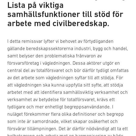
Lista på viktiga
samhällsfunktioner till stöd för
arbete med civilberedskap.
I detta remissvar lyfter vi behovet av förtydliganden
gällande beredskapssektorerna industri, bygg och handel,
samt belyser den problematiska frånvaron av
försvarsföretag i vägledningen. Dessa aktörer utgör en
central del av totalförsvaret och bör därför tydligt omfattas
av det arbete som vägledningen syftar till att stödja. För
att vägledningen ska kunna uppfylla sitt syfte, att stödja
arbetet med att identifiera samhällsviktig verksamhet och
verksamhet av betydelse för totalförsvaret, krävs ett
tydligare och mer enhetligt begreppsanvändande. I
nuläget förekommer flera olika definitioner och begrepp
som inte är samordnade, vilket skapar osäkerhet och
försvårar tillämpningen. Det är därför nödvändigt att ta ett
helhetsgrepp och arbeta mot en harmonisering av både