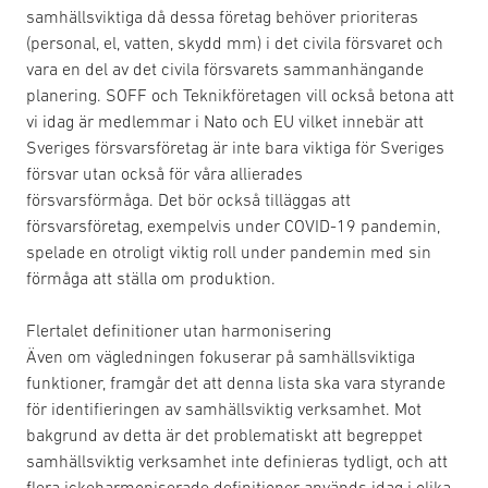
samhällsviktiga då dessa företag behöver prioriteras
(personal, el, vatten, skydd mm) i det civila försvaret och
vara en del av det civila försvarets sammanhängande
planering. SOFF och Teknikföretagen vill också betona att
vi idag är medlemmar i Nato och EU vilket innebär att
Sveriges försvarsföretag är inte bara viktiga för Sveriges
försvar utan också för våra allierades
försvarsförmåga. Det bör också tilläggas att
försvarsföretag, exempelvis under COVID-19 pandemin,
spelade en otroligt viktig roll under pandemin med sin
förmåga att ställa om produktion.
Flertalet definitioner utan harmonisering
Även om vägledningen fokuserar på samhällsviktiga
funktioner, framgår det att denna lista ska vara styrande
för identifieringen av samhällsviktig verksamhet. Mot
bakgrund av detta är det problematiskt att begreppet
samhällsviktig verksamhet inte definieras tydligt, och att
flera ickeharmoniserade definitioner används idag i olika