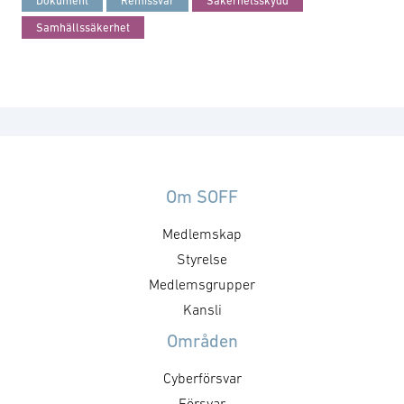
Dokument
Remissvar
Säkerhetsskydd
Samhällssäkerhet
Om SOFF
Medlemskap
Styrelse
Medlemsgrupper
Kansli
Områden
Cyberförsvar
Försvar