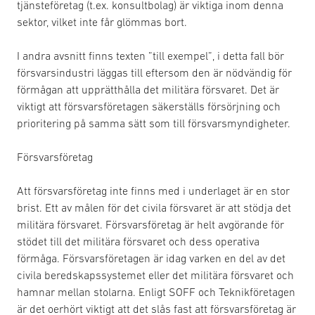
tjänsteföretag (t.ex. konsultbolag) är viktiga inom denna
sektor, vilket inte får glömmas bort.
I andra avsnitt finns texten ”till exempel”, i detta fall bör
försvarsindustri läggas till eftersom den är nödvändig för
förmågan att upprätthålla det militära försvaret. Det är
viktigt att försvarsföretagen säkerställs försörjning och
prioritering på samma sätt som till försvarsmyndigheter.
Försvarsföretag
Att försvarsföretag inte finns med i underlaget är en stor
brist. Ett av målen för det civila försvaret är att stödja det
militära försvaret. Försvarsföretag är helt avgörande för
stödet till det militära försvaret och dess operativa
förmåga. Försvarsföretagen är idag varken en del av det
civila beredskapssystemet eller det militära försvaret och
hamnar mellan stolarna. Enligt SOFF och Teknikföretagen
är det oerhört viktigt att det slås fast att försvarsföretag är