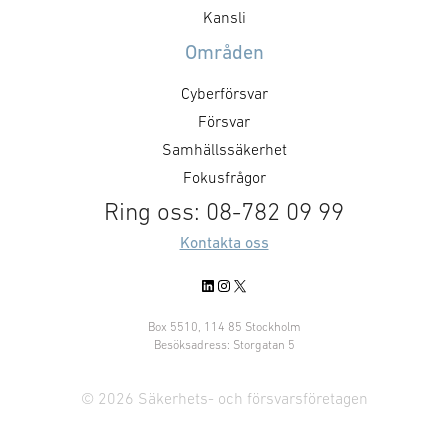
Kansli
Områden
Cyberförsvar
Försvar
Samhällssäkerhet
Fokusfrågor
Ring oss: 08-782 09 99
Kontakta oss
LinkedIn
Instagram
X
Box 5510, 114 85 Stockholm
Besöksadress: Storgatan 5
© 2026 Säkerhets- och försvarsföretagen