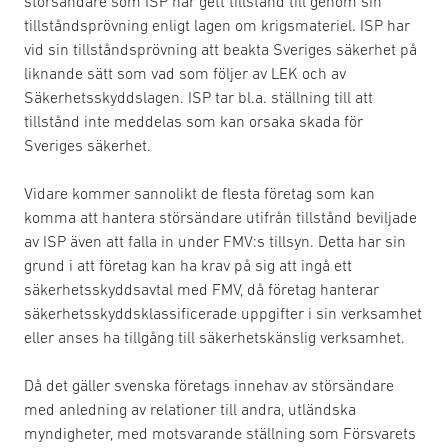
störsändare som ISP har gett tillstånd till genom sin
tillståndsprövning enligt lagen om krigsmateriel. ISP har
vid sin tillståndsprövning att beakta Sveriges säkerhet på
liknande sätt som vad som följer av LEK och av
Säkerhetsskyddslagen. ISP tar bl.a. ställning till att
tillstånd inte meddelas som kan orsaka skada för
Sveriges säkerhet.
Vidare kommer sannolikt de flesta företag som kan
komma att hantera störsändare utifrån tillstånd beviljade
av ISP även att falla in under FMV:s tillsyn. Detta har sin
grund i att företag kan ha krav på sig att ingå ett
säkerhetsskyddsavtal med FMV, då företag hanterar
säkerhetsskyddsklassificerade uppgifter i sin verksamhet
eller anses ha tillgång till säkerhetskänslig verksamhet.
Då det gäller svenska företags innehav av störsändare
med anledning av relationer till andra, utländska
myndigheter, med motsvarande ställning som Försvarets