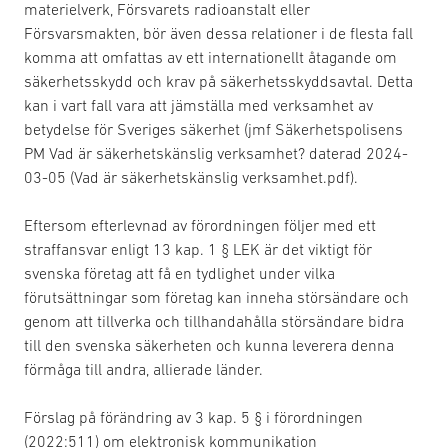
materielverk, Försvarets radioanstalt eller
Försvarsmakten, bör även dessa relationer i de flesta fall
komma att omfattas av ett internationellt åtagande om
säkerhetsskydd och krav på säkerhetsskyddsavtal. Detta
kan i vart fall vara att jämställa med verksamhet av
betydelse för Sveriges säkerhet (jmf Säkerhetspolisens
PM Vad är säkerhetskänslig verksamhet? daterad 2024-
03-05 (Vad är säkerhetskänslig verksamhet.pdf).
Eftersom efterlevnad av förordningen följer med ett
straffansvar enligt 13 kap. 1 § LEK är det viktigt för
svenska företag att få en tydlighet under vilka
förutsättningar som företag kan inneha störsändare och
genom att tillverka och tillhandahålla störsändare bidra
till den svenska säkerheten och kunna leverera denna
förmåga till andra, allierade länder.
Förslag på förändring av 3 kap. 5 § i förordningen
(2022:511) om elektronisk kommunikation