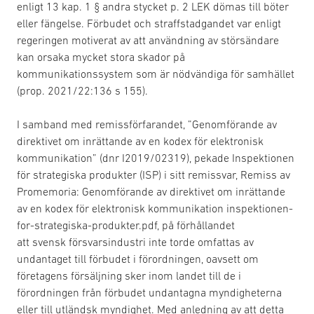
enligt 13 kap. 1 § andra stycket p. 2 LEK dömas till böter
eller fängelse. Förbudet och straffstadgandet var enligt
regeringen motiverat av att användning av störsändare
kan orsaka mycket stora skador på
kommunikationssystem som är nödvändiga för samhället
(prop. 2021/22:136 s 155).
I samband med remissförfarandet, ”Genomförande av
direktivet om inrättande av en kodex för elektronisk
kommunikation” (dnr I2019/02319), pekade Inspektionen
för strategiska produkter (ISP) i sitt remissvar, Remiss av
Promemoria: Genomförande av direktivet om inrättande
av en kodex för elektronisk kommunikation inspektionen-
for-strategiska-produkter.pdf, på förhållandet
att svensk försvarsindustri inte torde omfattas av
undantaget till förbudet i förordningen, oavsett om
företagens försäljning sker inom landet till de i
förordningen från förbudet undantagna myndigheterna
eller till utländsk myndighet. Med anledning av att detta