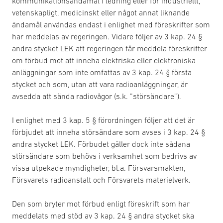
kommunikationsändamål i ledning eller för industriellt,
vetenskapligt, medicinskt eller något annat liknande
ändamål användas endast i enlighet med föreskrifter som
har meddelas av regeringen. Vidare följer av 3 kap. 24 §
andra stycket LEK att regeringen får meddela föreskrifter
om förbud mot att inneha elektriska eller elektroniska
anläggningar som inte omfattas av 3 kap. 24 § första
stycket och som, utan att vara radioanläggningar, är
avsedda att sända radiovågor (s.k. ”störsändare”).
I enlighet med 3 kap. 5 § förordningen följer att det är
förbjudet att inneha störsändare som avses i 3 kap. 24 §
andra stycket LEK. Förbudet gäller dock inte sådana
störsändare som behövs i verksamhet som bedrivs av
vissa utpekade myndigheter, bl.a. Försvarsmakten,
Försvarets radioanstalt och Försvarets materielverk.
Den som bryter mot förbud enligt föreskrift som har
meddelats med stöd av 3 kap. 24 § andra stycket ska