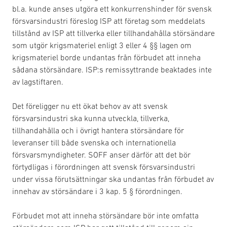
bl.a. kunde anses utgöra ett konkurrenshinder för svensk
försvarsindustri föreslog ISP att företag som meddelats
tillstånd av ISP att tillverka eller tillhandahålla störsändare
som utgör krigsmateriel enligt 3 eller 4 §§ lagen om
krigsmateriel borde undantas från förbudet att inneha
sådana störsändare. ISP:s remissyttrande beaktades inte
av lagstiftaren.
Det föreligger nu ett ökat behov av att svensk
försvarsindustri ska kunna utveckla, tillverka,
tillhandahålla och i övrigt hantera störsändare för
leveranser till både svenska och internationella
försvarsmyndigheter. SOFF anser därför att det bör
förtydligas i förordningen att svensk försvarsindustri
under vissa förutsättningar ska undantas från förbudet av
innehav av störsändare i 3 kap. 5 § förordningen.
Förbudet mot att inneha störsändare bör inte omfatta