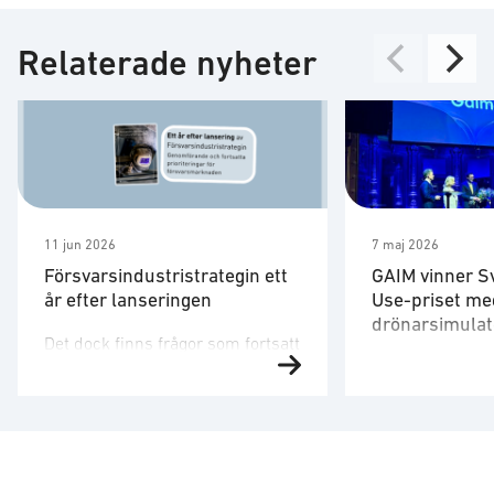
Relaterade nyheter
11 jun 2026
7 maj 2026
Försvarsindustristrategin ett
GAIM vinner S
år efter lanseringen
Use-priset me
drönarsimulat
Det dock finns frågor som fortsatt
Försvarsministe
behöver utvecklas. Strategin är
på plats för att 
ett viktigt referensdokument,
”Med en tydlig v
men att dess långsiktiga
produkter som 
betydelse avgörs av hur den
säkrare skapar 
omsätts i myndigheternas