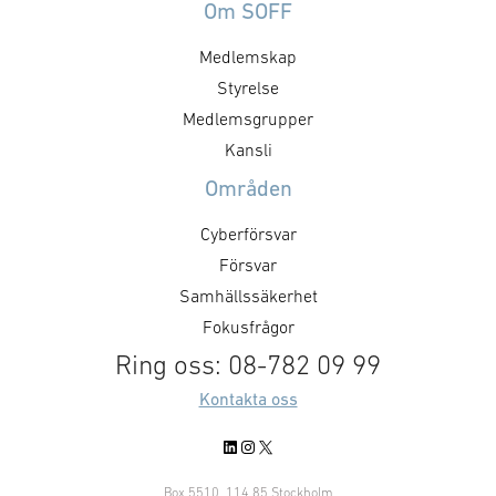
att, under ordn
styrning, upphandling, avtal,
Om SOFF
former, stärka 
regelverk och arbetssätt. Staten
Medlemskap
utmaningar och 
formar försvarsmarknaden
försvarsministe
genom hur den agerar som kund.
Styrelse
”GAIM visar pre
Det handlar inte bara om ökade
Medlemsgrupper
Dual Use-priset ä
försvarsinvesteringar, utan också
Kansli
företag som me
om kravställning,
Områden
anskaffningsprinciper,
affärsmodeller, regelverk och …
Cyberförsvar
Försvar
Samhällssäkerhet
Fokusfrågor
Ring oss: 08-782 09 99
Kontakta oss
LinkedIn
Instagram
X
Box 5510, 114 85 Stockholm