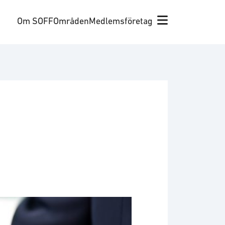
Om SOFF
Områden
Medlemsföretag