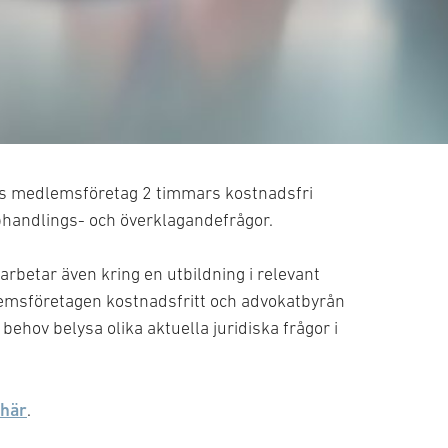
sk grundkurs
s medlemsföretag 2 timmars kostnadsfri
upphandlings- och överklagandefrågor.
betar även kring en utbildning i relevant
lemsföretagen kostnadsfritt och advokatbyrån
behov belysa olika aktuella juridiska frågor i
här
.