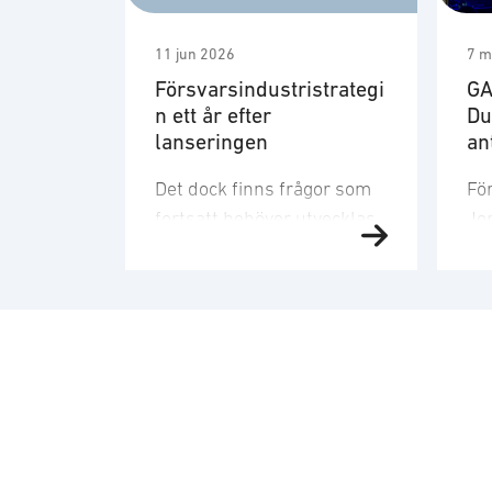
11 jun 2026
7 m
Försvarsindustristrategi
GA
n ett år efter
Du
lanseringen
an
Det dock finns frågor som
Fö
fortsatt behöver utvecklas.
Jon
Strategin är ett viktigt
ut
referensdokument, men att
tyd
dess långsiktiga betydelse
so
avgörs av hur den omsätts i
sk
myndigheternas styrning,
at
upphandling, avtal,
try
regelverk och arbetssätt.
fö
Staten formar
ut
försvarsmarknaden genom
fö