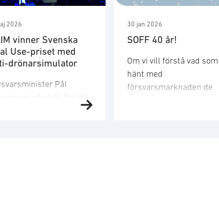
aj 2026
30 jan 2026
IM vinner Svenska
SOFF 40 år!
al Use-priset med
Om vi vill förstå vad som
ti-drönarsimulator
hänt med
rsvarsminister Pål
försvarsmarknaden de
son var på plats för att
senaste 40 åren kan vi
se vinnaren. ”Med en
nästan läsa det som en
lig vision och produkter
tidslinje över Sveriges
m gör vardagen säkrare
säkerhetspolitiska resa 
apar GAIM möjligheten
teknikens språng. 1986:
t, under ordnade och
i huvudsak nationell logi
gga former, stärka
Sverige stod utanför
rmågan att möta
militära allianser. Den
maningar och hot”, säger
svenska kunden var
rsvarsminister Pål