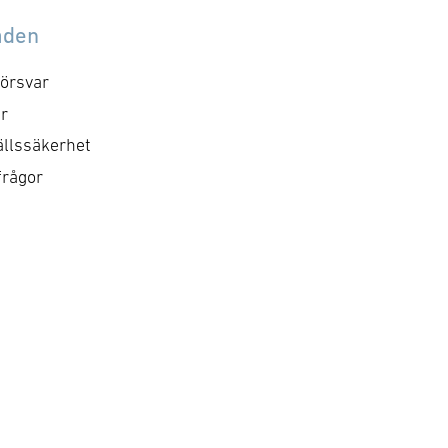
dominerande. En
nson. ”GAIM visar precis
betydande del av
åden
d Svenska Dual Use-
strukturen var statlig ell
set är till för – företag
starkt statligt präglad. …
örsvar
m med teknisk …
r
llssäkerhet
frågor