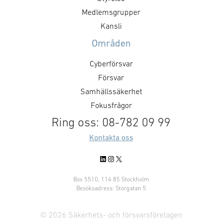
and actively collaborate on
denna positiva 
Medlemsgrupper
design, development,
fortsätter. Den 
Kansli
industrialization and production
gör det möjligt f
Områden
on future …
Cyberförsvar
Försvar
Samhällssäkerhet
Fokusfrågor
Ring oss: 08-782 09 99
Kontakta oss
LinkedIn
Instagram
X
Box 5510, 114 85 Stockholm
Besöksadress: Storgatan 5
© 2026 Säkerhets- och försvarsföretagen