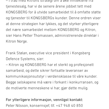
– I tråd med Kitrons strategi om å øke inntektene fra
tjenestesalg, har vi de senere årene jobbet tett med
KONGSBERG for å utvide samarbeidet til å omfatte støtte
og tjenester til KONGSBERGs kunder. Denne ordren viser
at denne strategien har lykkes, og det styrker ytterligere
det nære samarbeidet mellom KONGSBERG og Kitron,
sier Hans Petter Thomassen, administrerende direktør i
Kitron Norge.
Frank Stølan, executive vice president i Kongsberg
Defence Systems, sier:
– Kitron og KONGSBERG har et sterkt og profesjonelt
samarbeid, og dette sikrer fortsatte leveranser av
kommunikasjonsutstyr i verdensklasse til våre kunder.
Begge selskapene må være i forkant i konkurransen, og
de motiverte menneskene vi har, gjør dette mulig.
For ytterligere informasjon, vennligst kontakt:
Peter Nilsson, konsernsjef, tlf. +47 948 40 850