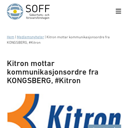
Hoppa till innehåll
Hem
|
Medlemsnyheter
|
Kitron mottar kommunikasjonsordre fra
KONGSBERG, #Kitron
Kitron mottar
kommunikasjonsordre fra
KONGSBERG, #Kitron
Logotyp: Kitron