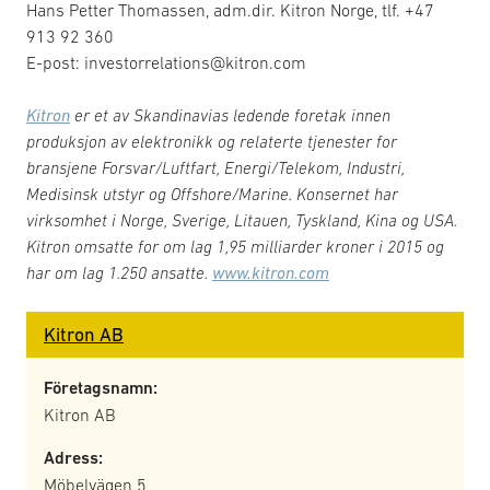
Hans Petter Thomassen, adm.dir. Kitron Norge, tlf. +47
913 92 360
E-post: investorrelations@kitron.com
Kitron
er et av Skandinavias ledende foretak innen
produksjon av elektronikk og relaterte tjenester for
bransjene Forsvar/Luftfart, Energi/Telekom, Industri,
Medisinsk utstyr og Offshore/Marine. Konsernet har
virksomhet i Norge, Sverige, Litauen, Tyskland, Kina og USA.
Kitron omsatte for om lag 1,95 milliarder kroner i 2015 og
har om lag 1.250 ansatte.
www.kitron.com
Kitron AB
Företagsnamn:
Kitron AB
Adress:
Möbelvägen 5