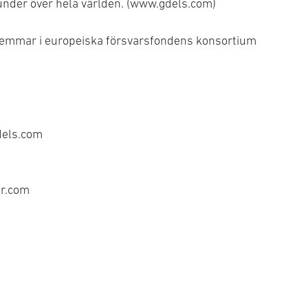
kunder över hela världen. (www.gdels.com)
lemmar i europeiska försvarsfondens konsortium
dels.com
er.com