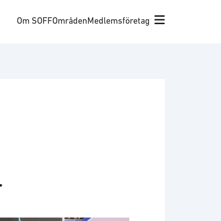
Om SOFF
Områden
Medlemsföretag
r