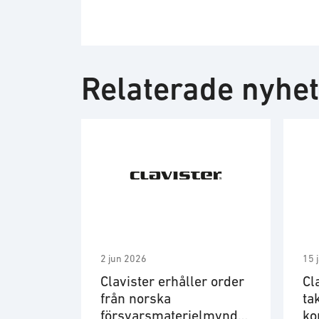
Relaterade nyhe
2 jun 2026
15 
Clavister erhåller order
Cl
från norska
ta
försvarsmaterielmyndig
ko