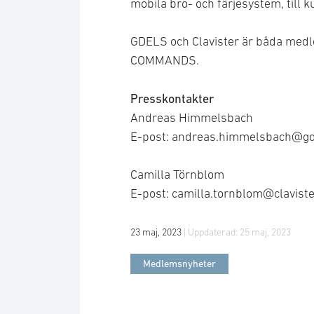
mobila bro- och färjesystem, till 
GDELS och Clavister är båda med
COMMANDS.
Presskontakter
Andreas Himmelsbach
E-post: andreas.himmelsbach@g
Camilla Törnblom
E-post: camilla.tornblom@clavist
23 maj, 2023
| Uppdaterad:
25 maj, 2023
Medlemsnyheter