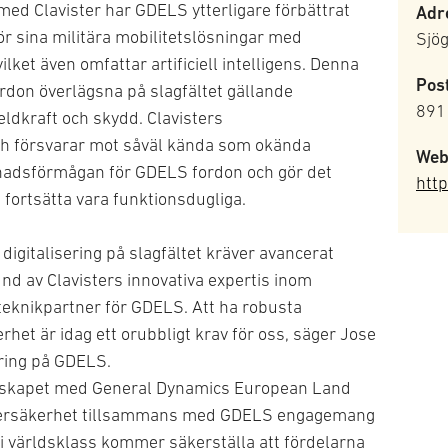
ed Clavister har GDELS ytterligare förbättrat
Adr
ör sina militära mobilitetslösningar med
Sjö
ket även omfattar artificiell intelligens. Denna
Pos
don överlägsna på slagfältet gällande
891
eldkraft och skydd. Clavisters
h försvarar mot såväl kända som okända
Web
evnadsförmågan för GDELS fordon och gör det
http
 fortsätta vara funktionsdugliga.
igitalisering på slagfältet kräver avancerat
nd av Clavisters innovativa expertis inom
teknikpartner för GDELS. Att ha robusta
het är idag ett orubbligt krav för oss, säger Jose
ering på GDELS.
erskapet med General Dynamics European Land
ybersäkerhet tillsammans med GDELS engagemang
et i världsklass kommer säkerställa att fördelarna