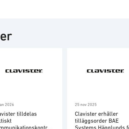
ter
jan 2026
25 nov 2025
avister tilldelas
Clavister erhåller
ktiskt
tilläggsorder BAE
mmunikationskontrak
Systems Hägglunds f