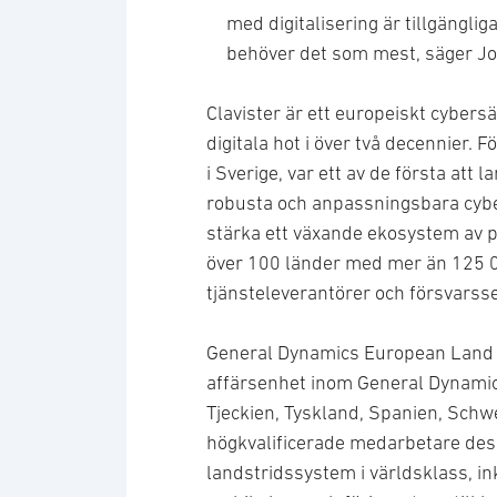
med digitalisering är tillgängli
behöver det som mest, säger Joh
Clavister är ett europeiskt cyber
digitala hot i över två decennier.
i Sverige, var ett av de första at
robusta och anpassningsbara cyb
stärka ett växande ekosystem av pa
över 100 länder med mer än 125 00
tjänsteleverantörer och försvarss
General Dynamics European Land 
affärsenhet inom General Dynamic
Tjeckien, Tyskland, Spanien, Schw
högkvalificerade medarbetare desig
landstridssystem i världsklass, in