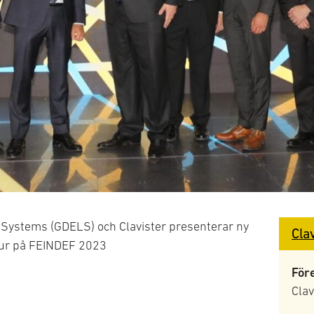
Systems (GDELS) och Clavister presenterar ny
Cla
ktur på FEINDEF 2023
För
Clav