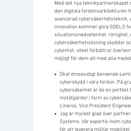
Med det nya teknikpartnerskapet m
den digitala fordonsarkitekturen f
avancerad cybersäkerhetsteknik, vil
innovation kommer göra GDELS for
situationsmedvetenhet, rörlighet, 
cybersäkerhetslösning skyddar oc
cyberhot, vilket förbättrar överl
möjligt för dem att med alla medel
Ökat ömsesidigt beroende samt d
cyberskydd i våra fordon. På gru
cybersäkerhet är de en perfekt 
motåtgärder i form av cybersäker
Lineros, Vice President Engine
Jag är mycket glad över partn
Systems. Vår expertis inom c
för att leverera militär mobilit