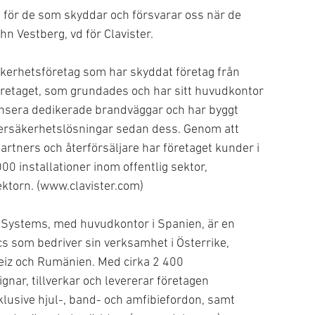
ga för de som skyddar och försvarar oss när de
n Vestberg, vd för Clavister.
säkerhetsföretag som har skyddat företag från
 Företaget, som grundades och har sitt huvudkontor
t lansera dedikerade brandväggar och har byggt
ersäkerhetslösningar sedan dess. Genom att
rtners och återförsäljare har företaget kunder i
0 installationer inom offentlig sektor,
ektorn. (www.clavister.com)
Systems, med huvudkontor i Spanien, är en
s som bedriver sin verksamhet i Österrike,
eiz och Rumänien. Med cirka 2 400
nar, tillverkar och levererar företagen
klusive hjul-, band- och amfibiefordon, samt