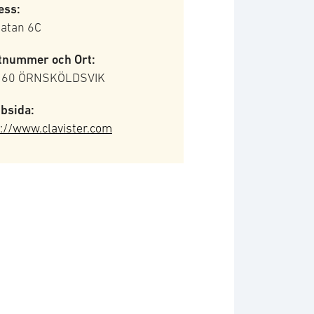
ess:
gatan 6C
tnummer och Ort:
 60 ÖRNSKÖLDSVIK
bsida:
://www.clavister.com