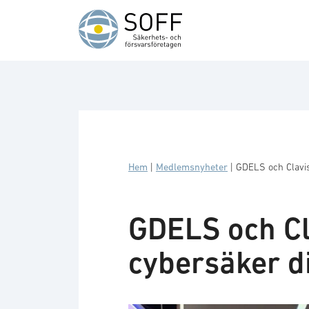
Hoppa till innehåll
Hem
|
Medlemsnyheter
|
GDELS och Clavis
GDELS och Cl
cybersäker di