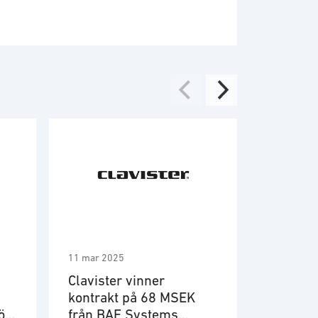
11 mar 2025
21 feb 202
Clavister vinner
Clavist
kontrakt på 68 MSEK
leverant
ör
från BAE Systems
europei