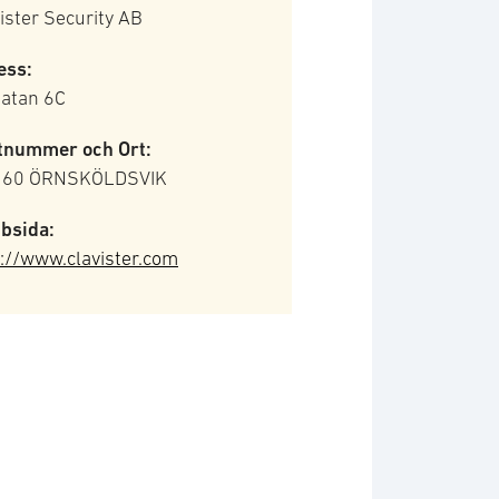
ister Security AB
ess:
gatan 6C
tnummer och Ort:
 60 ÖRNSKÖLDSVIK
bsida:
://www.clavister.com