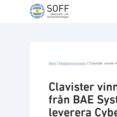
Hoppa till innehåll
Hem
|
Medlemsnyheter
|
Clavister vinner
Clavister vi
från BAE Sys
leverera Cyb