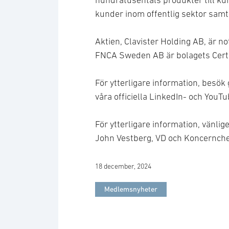
hundratusentals produkter till kun
kunder inom offentlig sektor samt
Aktien, Clavister Holding AB, är 
FNCA Sweden AB är bolagets Certi
För ytterligare information, besök
våra officiella LinkedIn- och YouT
För ytterligare information, vänlig
John Vestberg, VD och Koncernch
18 december, 2024
Medlemsnyheter