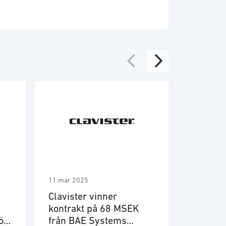
11 mar 2025
21 feb 202
Clavister vinner
Clavist
kontrakt på 68 MSEK
leverant
ör
från BAE Systems
europei