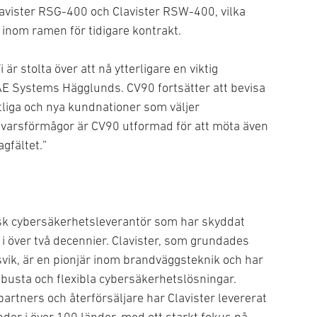
avister RSG-400 och Clavister RSW-400, vilka
n inom ramen för tidigare kontrakt.
 är stolta över att nå ytterligare en viktig
AE Systems Hägglunds. CV90 fortsätter att bevisa
liga och nya kundnationer som väljer
svarsförmågor är CV90 utformad för att möta även
gfältet.”
nsk cybersäkerhetsleverantör som har skyddat
i över två decennier. Clavister, som grundades
vik, är en pionjär inom brandväggsteknik och har
obusta och flexibla cybersäkerhetslösningar.
rtners och återförsäljare har Clavister levererat