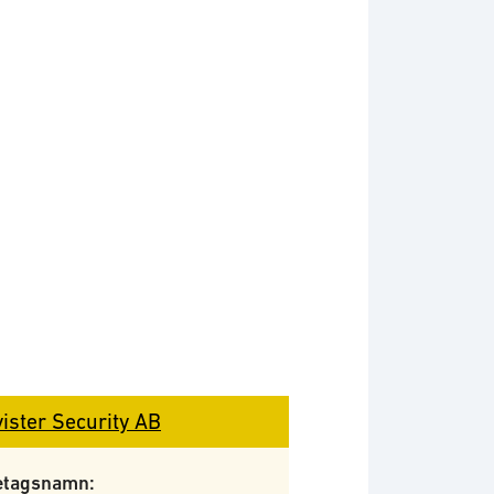
vister Security AB
etagsnamn: