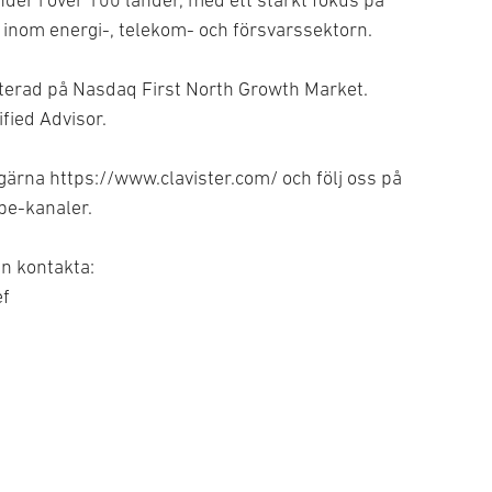
der i över 100 länder, med ett starkt fokus på
 inom energi-, telekom- och försvarssektorn.
noterad på Nasdaq First North Growth Market.
fied Advisor.
 gärna https://www.clavister.com/ och följ oss på
ube-kanaler.
en kontakta:
ef