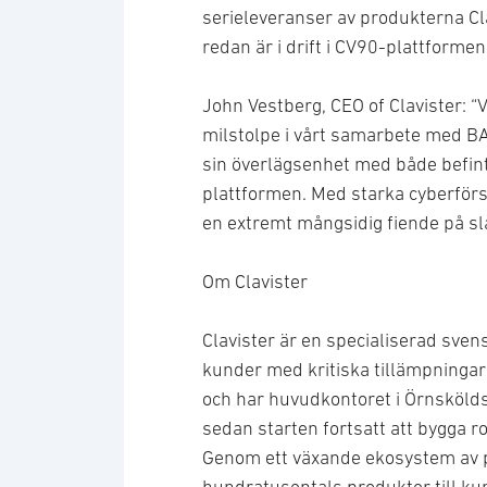
serieleveranser av produkterna Cl
redan är i drift i CV90-plattforme
John Vestberg, CEO of Clavister: “Vi
milstolpe i vårt samarbete med B
sin överlägsenhet med både befint
plattformen. Med starka cyberför
en extremt mångsidig fiende på sla
Om Clavister
Clavister är en specialiserad sve
kunder med kritiska tillämpningar 
och har huvudkontoret i Örnskölds
sedan starten fortsatt att bygga r
Genom ett växande ekosystem av pa