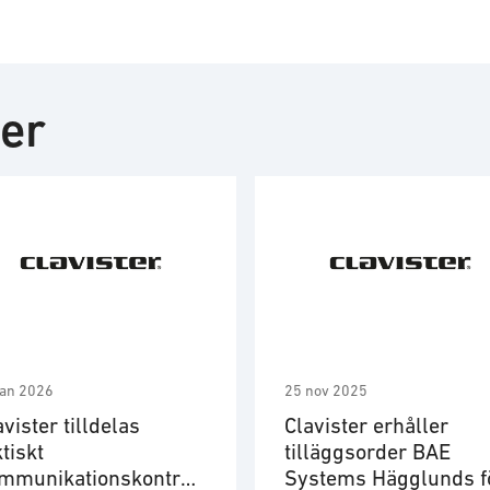
ter
jan 2026
25 nov 2025
avister tilldelas
Clavister erhåller
ktiskt
tilläggsorder BAE
mmunikationskontrak
Systems Hägglunds f