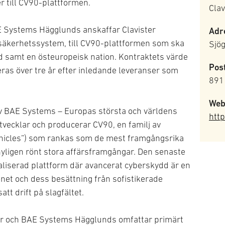
 till CV90-plattformen.
Clav
AE Systems Hägglunds anskaffar Clavister
Adr
rsäkerhetssystem, till CV90-plattformen som ska
Sjö
d samt en östeuropeisk nation. Kontraktets värde
Pos
as över tre år efter inledande leveranser som
891
Web
v BAE Systems – Europas största och världens
http
tvecklar och producerar CV90, en familj av
Vehicles”) som rankas som de mest framgångsrika
yligen rönt stora affärsframgångar. Den senaste
taliserad plattform där avancerat cyberskydd är en
onet och dess besättning från sofistikerade
tt drift på slagfältet.
ter och BAE Systems Hägglunds omfattar primärt