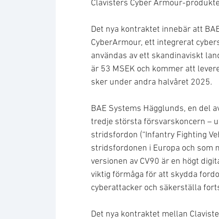
Clavisters Cyber Armour-produkter
Det nya kontraktet innebär att B
CyberArmour, ett integrerat cybe
användas av ett skandinaviskt lan
är 53 MSEK och kommer att leverer
sker under andra halvåret 2025.
BAE Systems Hägglunds, en del a
tredje största försvarskoncern – u
stridsfordon (“Infantry Fighting 
stridsfordonen i Europa och som n
versionen av CV90 är en högt digi
viktig förmåga för att skydda ford
cyberattacker och säkerställa fortsa
Det nya kontraktet mellan Clavis