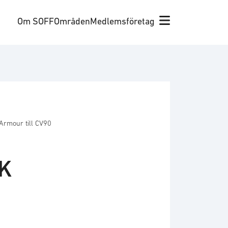
Om SOFF
Områden
Medlemsföretag
Armour till CV90
EK