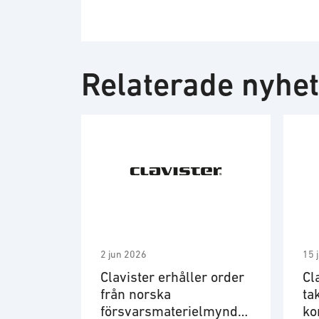
Relaterade nyhe
2 jun 2026
15 
Clavister erhåller order
Cl
från norska
ta
försvarsmaterielmyndig
ko