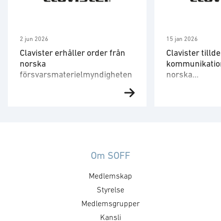
2 jun 2026
15 jan 2026
Clavister erhåller order från
Clavister tilld
norska
kommunikatio
försvarsmaterielmyndigheten
norska
försvarsmater
Clavister, en ledande europeisk
Clavister, en le
leverantör av cybersäkerhet för
leverantör av cy
verksamhetskritiska
verksamhetskrit
tillämpningar, meddelar idag att
tillämpningar, m
bolaget har erhållit en order från
bolaget har tilld
norska
av norska
Om SOFF
försvarsmaterielmyndigheten,
försvarsmaterie
Medlemskap
Norwegian Defence Materiel
Norwegian Defen
Agency (NDMA) till ett värde om
Agency (NDMA),
Styrelse
cirka 14 miljoner kronor. Ordern
utveckling av Ta
Medlemsgrupper
avser avrop av samtliga optioner
Network System 
Kansli