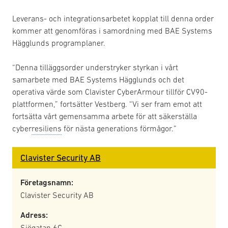
Leverans- och integrationsarbetet kopplat till denna order
kommer att genomföras i samordning med BAE Systems
Hägglunds programplaner.
“Denna tilläggsorder understryker styrkan i vårt
samarbete med BAE Systems Hägglunds och det
operativa värde som Clavister CyberArmour tillför CV90-
plattformen,” fortsätter Vestberg. “Vi ser fram emot att
fortsätta vårt gemensamma arbete för att säkerställa
cyber
resiliens
för nästa generations förmågor.”
Clavister Security AB
Företagsnamn:
Clavister Security AB
Adress:
Sjögatan 6C