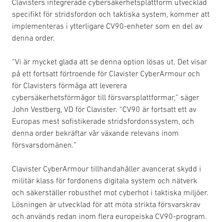
Clavisters integrerade cybersäkerhetsplattform utvecklad
specifikt för stridsfordon och taktiska system, kommer att
implementeras i ytterligare CV90-enheter som en del av
denna order.
“Vi är mycket glada att se denna option lösas ut. Det visar
på ett fortsatt förtroende för Clavister CyberArmour och
för Clavisters förmåga att leverera
cybersäkerhetsförmågor till försvarsplattformar,” säger
John Vestberg, VD för Clavister. “CV90 är fortsatt ett av
Europas mest sofistikerade stridsfordonssystem, och
denna order bekräftar vår växande relevans inom
försvarsdomänen.”
Clavister CyberArmour tillhandahåller avancerat skydd i
militär klass för fordonens digitala system och nätverk
och säkerställer robusthet mot cyberhot i taktiska miljöer.
Lösningen är utvecklad för att möta strikta försvarskrav
och används redan inom flera europeiska CV90-program.