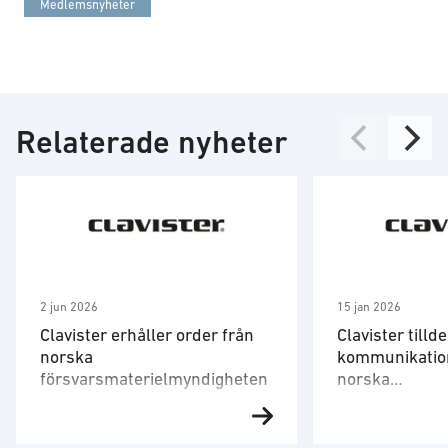
Medlemsnyheter
Relaterade nyheter
2 jun 2026
15 jan 2026
Clavister erhåller order från
Clavister tilld
norska
kommunikatio
försvarsmaterielmyndigheten
norska
försvarsmater
Clavister, en ledande europeisk
Clavister, en le
leverantör av cybersäkerhet för
leverantör av cy