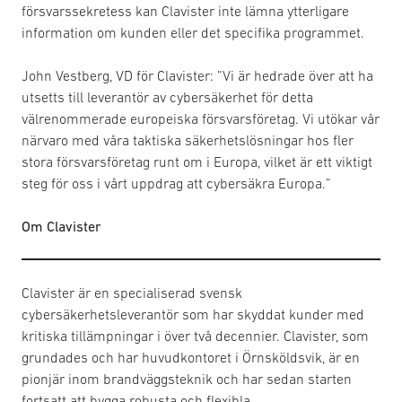
försvarssekretess kan Clavister inte lämna ytterligare
information om kunden eller det specifika programmet.
John Vestberg, VD för Clavister: ”Vi är hedrade över att ha
utsetts till leverantör av cybersäkerhet för detta
välrenommerade europeiska försvarsföretag. Vi utökar vår
närvaro med våra taktiska säkerhetslösningar hos fler
stora försvarsföretag runt om i Europa, vilket är ett viktigt
steg för oss i vårt uppdrag att cybersäkra Europa.”
Om Clavister
Clavister är en specialiserad svensk
cybersäkerhetsleverantör som har skyddat kunder med
kritiska tillämpningar i över två decennier. Clavister, som
grundades och har huvudkontoret i Örnsköldsvik, är en
pionjär inom brandväggsteknik och har sedan starten
fortsatt att bygga robusta och flexibla