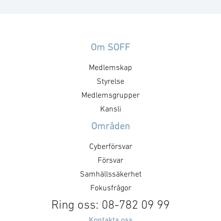
verksamhetskritiska
verksamhetskrit
tillämpningar, meddelar idag att
tillämpningar, m
bolaget har erhållit en order från
bolaget har tilld
norska
av norska
Om SOFF
försvarsmaterielmyndigheten,
försvarsmaterie
Medlemskap
Norwegian Defence Materiel
Norwegian Defen
Agency (NDMA) till ett värde om
Agency (NDMA),
Styrelse
cirka 14 miljoner kronor. Ordern
utveckling av Ta
Medlemsgrupper
avser avrop av samtliga optioner
Network System 
Kansli
inom ramen för det pågående
taktisk kommun
Områden
Tactical Core Network System
för användning 
(TCNS)-projektet. Avropet
försvaret. Kontra
Cyberförsvar
omfattar ytterligare leveranser av
värde om cirka 
Försvar
…
kronor , …
Samhällssäkerhet
Fokusfrågor
Ring oss: 08-782 09 99
Kontakta oss