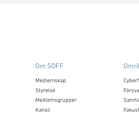
försörjning arbetar med
fo
frågor som
ku
rör upphandling, försörjningssäkerhet 
er
förmågebehov, med
oc
särskild tonvikt på
my
samverkan med FMV och
am
Försvarsmakten. Gruppen
ko
behandlar både nuvarande
ti
Om SOFF
Omr
och framtida behov och har
me
kontaktytor centralt hos
cyb
Medlemskap
Cyberf
myndigheter och
fo
Styrelse
Försva
försvarsgrenar. Syftet är
ry
Medlemsgrupper
Samhä
att utforma positioner och
ko
Kansli
Fokus
bereda remisser och
skrivelser …