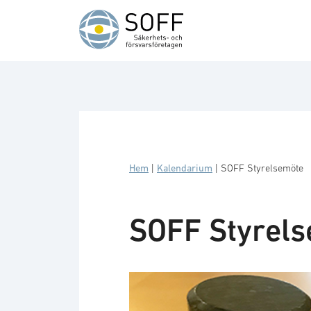
Hoppa till innehåll
Hem
|
Kalendarium
|
SOFF Styrelsemöte
SOFF Styrel