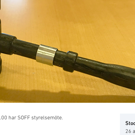
6.00 har SOFF styrelsemöte.
Sto
26 