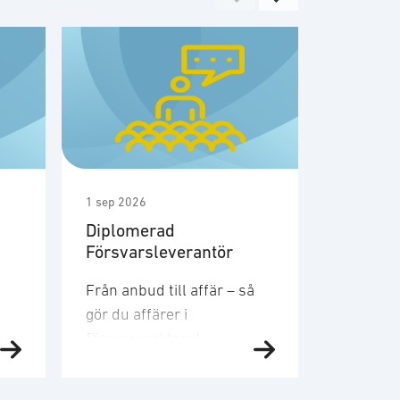
1 sep 2026
1 sep 2026
Diplomerad
Möte m
Försvarsleverantör
medlem
säkerhe
Från anbud till affär – så
Den 1a s
gör du affärer i
SOFFs m
försvarssektorn!
säkerhet
Försvarsmarknaden växer
Gruppen 
snabbt och den här kursen