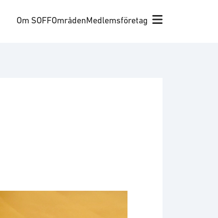
Om SOFF
Områden
Medlemsföretag