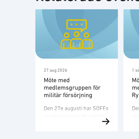
27 aug 2026
1 s
Möte med
Mö
medlemsgruppen för
me
militär försörjning
R
Den 27e augusti har SOFFs
De
medlemsgrupp för militär
me
försörjning möte. SOFF:s
sit
medlemsgrupp för militär
Me