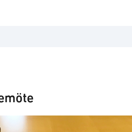
semöte