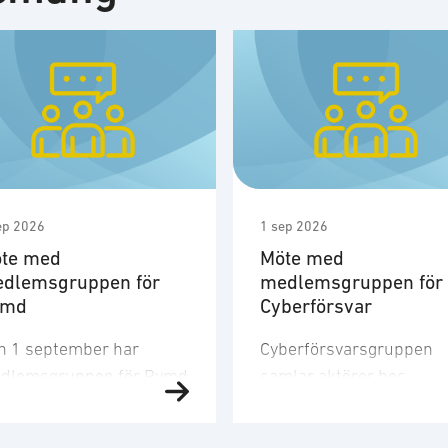
ep 2026
1 sep 2026
te med
Möte med
dlemsgruppen för
medlemsgruppen för
ymd
Cyberförsvar
n 1 september har
Cyberförsvarsgruppen
dlemsgruppen för Rymd
samlar aktörer hos
t tredje möte för året.
medlemsföretagen med
dlemsgruppen
intresse för och