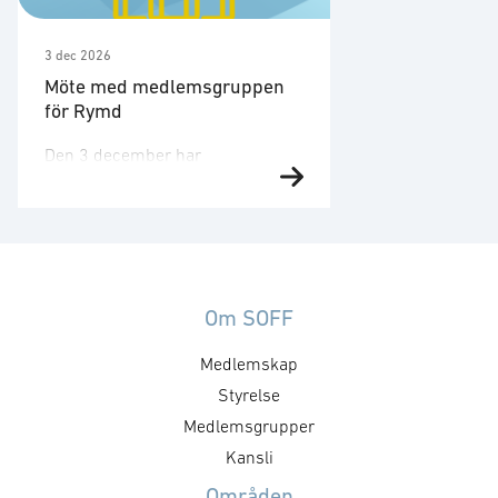
3 dec 2026
Möte med medlemsgruppen
för Rymd
Den 3 december har
medlemsgruppen för Rymd sitt
sista möte för året.
Medlemsgruppen fokuserar på
kunskapsuppbyggnad,
erfarenhetsutbyte, nätverk och
dialog med myndigheter samt
Om SOFF
ambassader. Under mötet
Medlemskap
kommer gruppen att besökas av
en gäst. Kalendariet kommer
Styrelse
uppdateras med gäst och
Medlemsgrupper
inriktning. För frågor kontakta,
Kansli
Hanna.
Områden