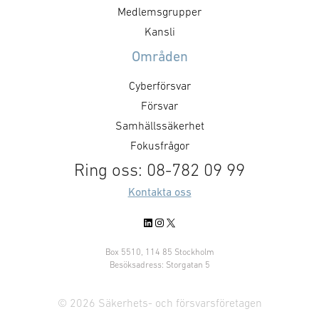
kontakta Norea Normelli
positioner inom
Medlemsgrupper
att besluta om
Kansli
aktiviteter och 
Områden
samt att nätver
medlemsföretag
Cyberförsvar
Målsättningen är
Försvar
Samhällssäkerhet
Fokusfrågor
Ring oss: 08-782 09 99
Kontakta oss
LinkedIn
Instagram
X
Box 5510, 114 85 Stockholm
Besöksadress: Storgatan 5
© 2026 Säkerhets- och försvarsföretagen