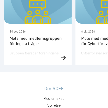
10 sep 2026
6 okt 2026
Möte med medlemsgruppen
Möte med me
för legala frågor
för Cyberförsv
Gruppen bereder föreningens
Cyberförsvarsg
yttrande i frågor av legal karaktär
aktörer hos me
som inte behandlas av andra
med intresse fö
medlemsgrupper, exempelvis
inom cyberförsv
dataskyddsförordningen, samt
kommunikation
mer tekniska lagändringar som
ledningsfrågor.
identifieras av andra
utefter en årligt
Om SOFF
medlemsgrupper. Dagordning
handlingsplan m
Medlemskap
och kallelse sänds ut av kansliet.
mål och aktivite
För mer information, vänligen
Styrelse
mötet är att utv