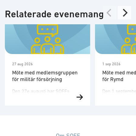
Relaterade evenemang
27 aug 2026
1 sep 2026
Möte med medlemsgruppen
Möte med me
för militär försörjning
för Rymd
Den 27e augusti har SOFFs
Den 1 septembe
medlemsgrupp för militär
medlemsgruppen
försörjning möte. SOFF:s
tredje möte för å
medlemsgrupp för militär
Medlemsgruppen
försörjning arbetar med frågor
kunskapsuppby
som
erfarenhetsutby
rör upphandling, försörjningssäkerhet och
dialog med myn
Om SOFF