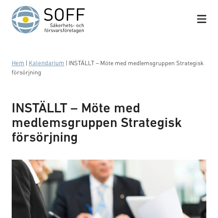
Hoppa till innehåll
Hem
|
Kalendarium
|
INSTÄLLT – Möte med medlemsgruppen Strategisk
försörjning
INSTÄLLT – Möte med
medlemsgruppen Strategisk
försörjning
Business meeting with work on contract