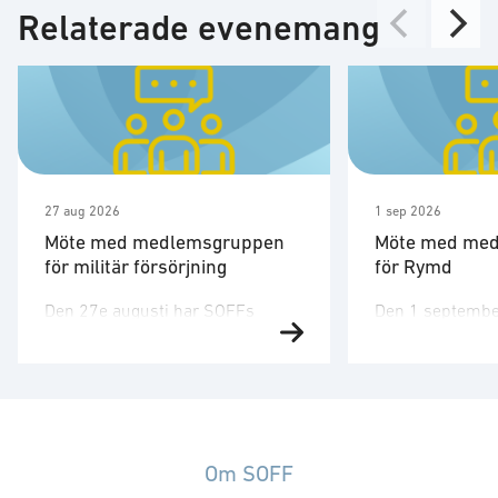
Relaterade evenemang
27 aug 2026
1 sep 2026
Möte med medlemsgruppen
Möte med me
för militär försörjning
för Rymd
Den 27e augusti har SOFFs
Den 1 septembe
medlemsgrupp för militär
medlemsgruppen
försörjning möte. SOFF:s
tredje möte för å
medlemsgrupp för militär
Medlemsgruppen
försörjning arbetar med frågor
kunskapsuppby
som
erfarenhetsutby
rör upphandling, försörjningssäkerhet och
dialog med myn
Om SOFF
förmågebehov, med särskild
ambassader. Mö