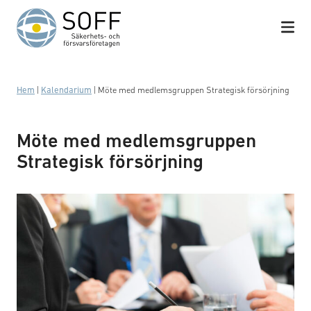
Hoppa till innehåll
Hem
|
Kalendarium
|
Möte med medlemsgruppen Strategisk försörjning
Möte med medlemsgruppen
Strategisk försörjning
Business meeting with work on contract