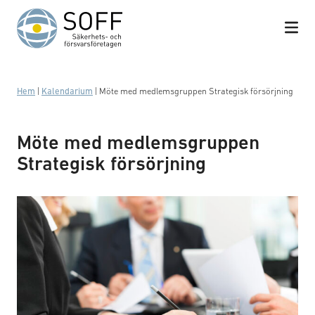
Hoppa till innehåll
Hem
|
Kalendarium
|
Möte med medlemsgruppen Strategisk försörjning
Möte med medlemsgruppen
Strategisk försörjning
Business meeting with work on contract