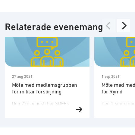
Relaterade evenemang
27 aug 2026
1 sep 2026
Möte med medlemsgruppen
Möte med me
för militär försörjning
för Rymd
Den 27e augusti har SOFFs
Den 1 septembe
medlemsgrupp för militär
medlemsgruppen
försörjning möte. SOFF:s
tredje möte för å
medlemsgrupp för militär
Medlemsgruppen
försörjning arbetar med frågor
kunskapsuppby