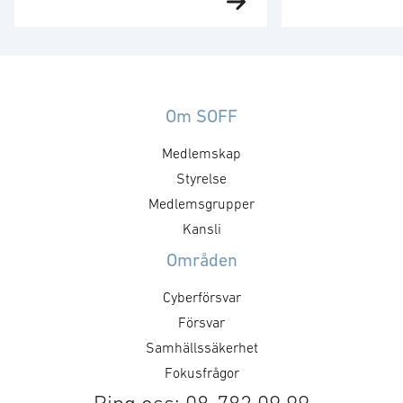
aktörer hos medlemsföretagen
yttrande i frågor
med intresse för och verksamhet
som inte behand
inom cyberförsvar,
medlemsgrupper
kommunikation och
dataskyddsföro
ledningsfrågor. Gruppen arbetar
mer tekniska l
utefter en årligt fastställd
identifieras av 
Om SOFF
handlingsplan med identifierade
medlemsgrupper
Medlemskap
mål och aktiviteter. Syftet med
och kallelse sän
mötet är att utveckla föreningens
Styrelse
För mer informa
positioner inom cyberområdet,
kontakta Norea 
Medlemsgrupper
att besluta om kommande
Kansli
aktiviteter och dess inriktning
Områden
samt att nätverka mellan
medlemsföretagen.
Cyberförsvar
Målsättningen är att det ska …
Försvar
Samhällssäkerhet
Fokusfrågor
Ring oss: 08-782 09 99