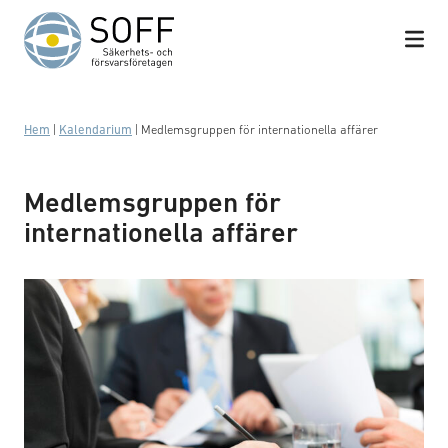
Hoppa till innehåll
Hem
|
Kalendarium
|
Medlemsgruppen för internationella affärer
Medlemsgruppen för
internationella affärer
Business meeting with work on contract