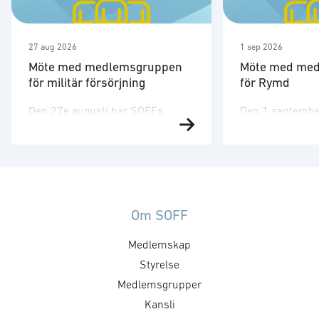
27 aug 2026
1 sep 2026
Möte med medlemsgruppen
Möte med me
för militär försörjning
för Rymd
Den 27e augusti har SOFFs
Den 1 septembe
medlemsgrupp för militär
medlemsgruppen
försörjning möte. SOFF:s
tredje möte för å
medlemsgrupp för militär
Medlemsgruppen
försörjning arbetar med frågor
kunskapsuppby
som
erfarenhetsutby
rör upphandling, försörjningssäkerhet och
dialog med myn
Om SOFF
förmågebehov, med särskild
ambassader. Mö
Medlemskap
tonvikt på samverkan med FMV
genomföras ti
och Försvarsmakten. Gruppen
Styrelse
medlemsgruppe
behandlar både nuvarande och
cyberförsvar och
Medlemsgrupper
framtida behov och har
fokusera på cyb
Kansli
kontaktytor centralt hos
domänen. För f