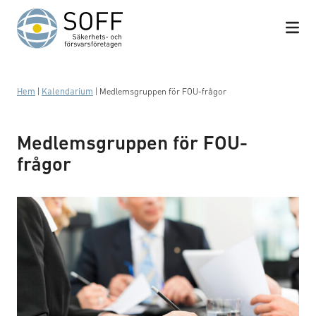
Hoppa till innehåll
Hem
|
Kalendarium
|
Medlemsgruppen för FOU-frågor
Medlemsgruppen för FOU-
frågor
Business meeting with work on contract