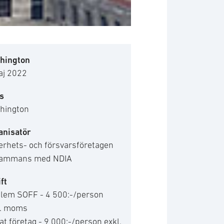
hington
aj 2022
s
hington
anisatör
erhets- och försvarsföretagen
lsammans med NDIA
ft
lem SOFF - 4 500:-/person
l. moms
t företag - 9 000:-/person exkl.