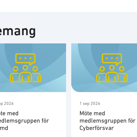
nemang
ep 2026
1 sep 2026
te med
Möte med
dlemsgruppen för
medlemsgruppen för
ymd
Cyberförsvar