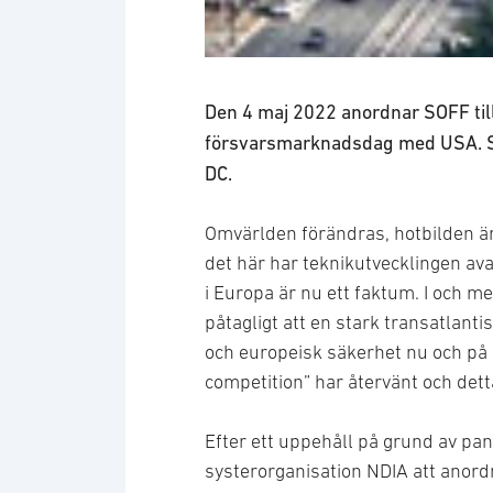
Den 4 maj 2022 anordnar SOFF ti
försvarsmarknadsdag med USA. S
DC.
Omvärlden förändras, hotbilden ä
det här har teknikutvecklingen ava
i Europa är nu ett faktum. I och m
påtagligt att en stark transatlantis
och europeisk säkerhet nu och på s
competition” har återvänt och detta
Efter ett uppehåll på grund av pa
systerorganisation NDIA att ano