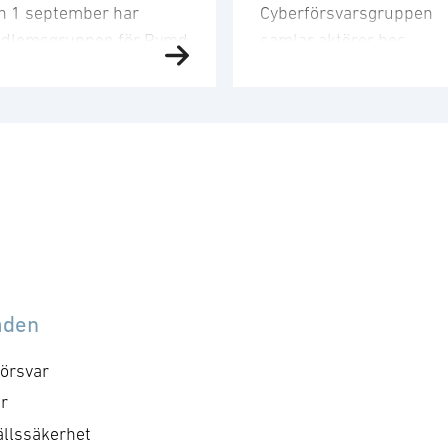
n 1 september har
Cyberförsvarsgruppen
dlemsgruppen för Rymd
samlar aktörer hos
t tredje möte för året.
medlemsföretagen med
dlemsgruppen
intresse för och
kuserar på
verksamhet inom
nskapsuppbyggnad,
cyberförsvar,
och
farenhetsutbyte, nätverk
kommunikation och
h dialog med
ledningsfrågor. Gruppen
ndigheter samt
arbetar utefter en årligt
bassader. Mötet
fastställd handlingsplan
mmer att genomföras
med identifierade mål o
llsammans med
aktiviteter. Syftet med
åden
dlemsgruppen för
mötet är att utveckla
erförsvar och särskilt
föreningens positioner
örsvar
kusera på cyberområdet i
inom cyberområdet, att
r
md domänen. För frågor
besluta om kommande
llssäkerhet
ntakta, Hanna.
aktiviteter och dess