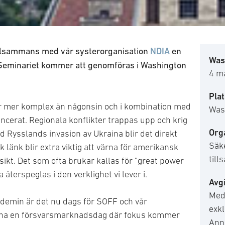
llsammans med vår systerorganisation
NDIA
en
Was
eminariet kommer att genomföras i Washington
4 m
Plat
r mer komplex än någonsin och i kombination med
Was
ncerat. Regionala konflikter trappas upp och krig
Org
ed Rysslands invasion av Ukraina blir det direkt
Säk
k länk blir extra viktig att värna för amerikansk
til
ikt. Det som ofta brukar kallas för ”great power
 återspeglas i den verklighet vi lever i.
Avgi
Med
ndemin är det nu dags för SOFF och vår
exk
rdna en försvarsmarknadsdag där fokus kommer
Anna