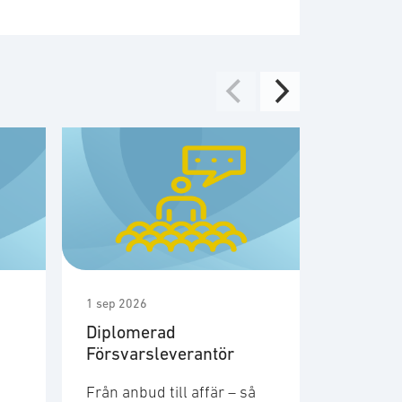
1 sep 2026
1 sep 2026
Diplomerad
Möte m
Försvarsleverantör
medlem
säkerhe
Från anbud till affär – så