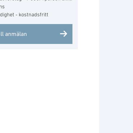
ms
ighet - kostnadsfritt
ill anmälan