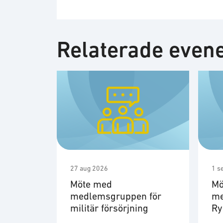
Relaterade eve
27 aug 2026
1 s
Möte med
Mö
medlemsgruppen för
me
militär försörjning
R