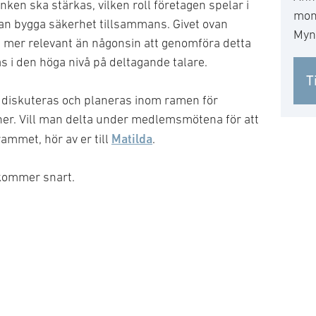
nken ska stärkas, vilken roll företagen spelar i
mo
an bygga säkerhet tillsammans. Givet ovan
Mynd
 mer relevant än någonsin att genomföra detta
s i den höga nivå på deltagande talare.
T
iskuteras och planeras inom ramen för
r. Vill man delta under medlemsmötena för att
Matilda
rammet, hör av er till
.
kommer snart.