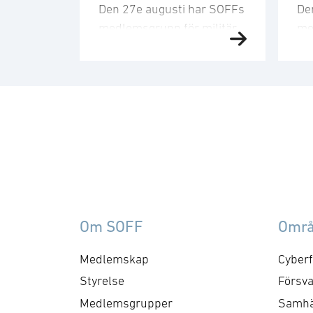
Den 27e augusti har SOFFs
De
medlemsgrupp för militär
me
försörjning möte. SOFF:s
sit
medlemsgrupp för militär
Me
försörjning arbetar med
fo
frågor som
ku
rör upphandling, försörjningssäkerhet 
er
förmågebehov, med
oc
särskild tonvikt på
my
samverkan med FMV och
am
Försvarsmakten. Gruppen
ko
behandlar både nuvarande
ti
Om SOFF
Omr
och framtida behov och har
me
kontaktytor centralt hos
cyb
Medlemskap
Cyberf
myndigheter och
fo
Styrelse
Försva
försvarsgrenar. Syftet är
ry
Medlemsgrupper
Samhä
att utforma positioner och
ko