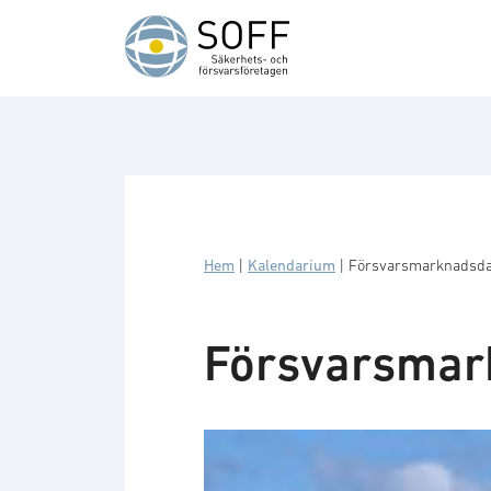
Hoppa till innehåll
Hem
|
Kalendarium
|
Försvarsmarknadsd
Försvarsmar