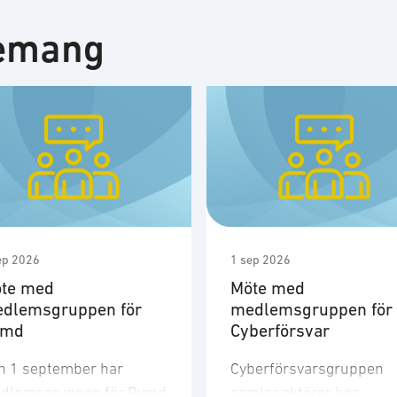
nemang
ep 2026
1 sep 2026
te med
Möte med
dlemsgruppen för
medlemsgruppen för
ymd
Cyberförsvar
n 1 september har
Cyberförsvarsgruppen
dlemsgruppen för Rymd
samlar aktörer hos