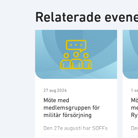
Relaterade eve
27 aug 2026
1 s
Möte med
Mö
medlemsgruppen för
me
militär försörjning
R
Den 27e augusti har SOFFs
De
medlemsgrupp för militär
me