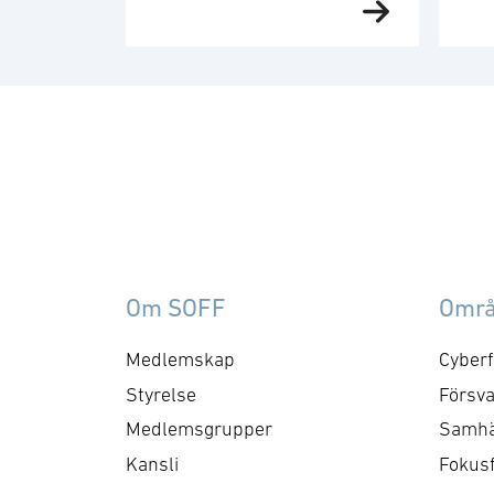
försörjning möte. SOFF:s
sit
medlemsgrupp för militär
Me
försörjning arbetar med
fo
frågor som
ku
rör upphandling, försörjningssäkerhet 
er
förmågebehov, med
oc
särskild tonvikt på
my
samverkan med FMV och
am
Försvarsmakten. Gruppen
ko
behandlar både nuvarande
ti
Om SOFF
Omr
och framtida behov och har
me
kontaktytor centralt hos
cyb
Medlemskap
Cyberf
myndigheter och
fo
Styrelse
Försva
försvarsgrenar. Syftet är
ry
Medlemsgrupper
Samhä
att utforma positioner och
ko
Kansli
Fokus
bereda remisser och