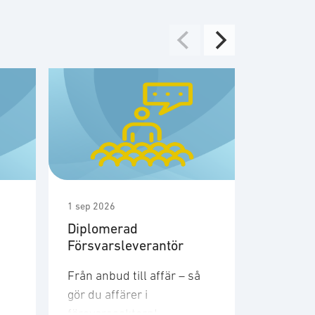
1 sep 2026
1 sep 2026
Diplomerad
Möte m
Försvarsleverantör
medlem
säkerhe
Från anbud till affär – så
Den 1a s
gör du affärer i
SOFFs m
försvarssektorn!