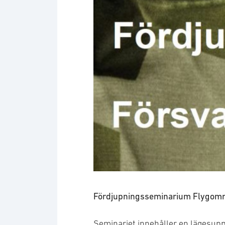
Fördjupningsseminarium Flygområd
Seminariet innehåller en lägesupp