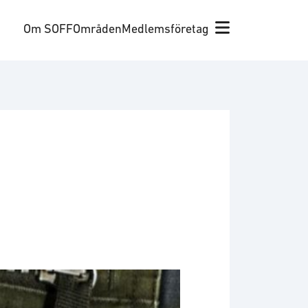
Om SOFF
Områden
Medlemsföretag