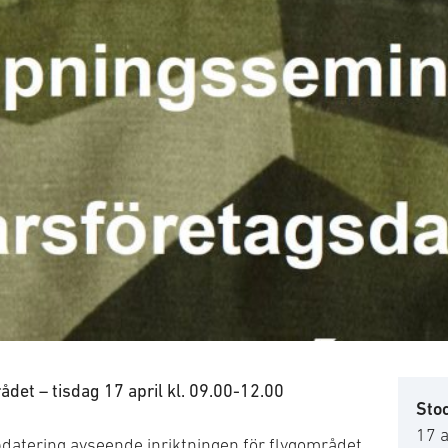
et – tisdag 17 april kl. 09.00-12.00
Sto
17 a
datering avseende inriktningen för flygområdet