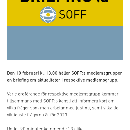
Den 10 februari kl. 13.00 håller SOFF:s medlemsgrupper
en briefing om aktualiteter i respektive medlemsgrupp.
Varje ordförande för respektive medlemsgrupp kommer
tillsammans med SOFF:s kansli att informera kort om
vilka frågor som man arbetar med just nu, samt vilka de
viktigaste frågorna är för 2023.
Under 90 minuter kommer de 13 olika