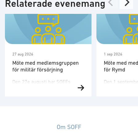
Relaterade evenemang
27 aug 2026
1 sep 2026
Möte med medlemsgruppen
Möte med me
för militär försörjning
för Rymd
Den 27e augusti har SOFFs
Den 1 septembe
medlemsgrupp för militär
medlemsgruppen
försörjning möte. SOFF:s
tredje möte för å
medlemsgrupp för militär
Medlemsgruppen
försörjning arbetar med frågor
kunskapsuppby
som
erfarenhetsutby
rör upphandling, försörjningssäkerhet och
dialog med myn
Om SOFF
förmågebehov, med särskild
ambassader. Mö