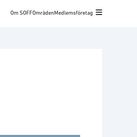
Om SOFF
Områden
Medlemsföretag