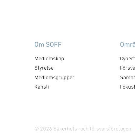
förmågebehov, med
oc
särskild tonvikt på
my
samverkan med FMV och
am
Försvarsmakten. Gruppen
ko
behandlar både nuvarande
ti
Om SOFF
Omr
och framtida behov och har
me
kontaktytor centralt hos
cyb
Medlemskap
Cyberf
myndigheter och
fo
Styrelse
Försva
försvarsgrenar. Syftet är
ry
Medlemsgrupper
Samhä
att utforma positioner och
ko
Kansli
Fokus
bereda remisser och
skrivelser …
© 2026 Säkerhets- och försvarsföretagen