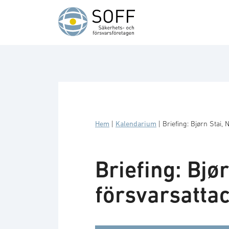
Hoppa till innehåll
Hem
|
Kalendarium
|
Briefing: Bjørn Stai,
Briefing: Bjø
försvarsatta