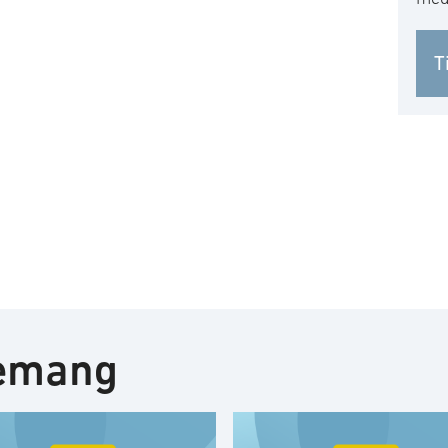
T
nemang