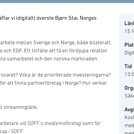
ffar vi (digitalt) överste Bjørn Stai, Norges
Länk
15 
arbete mellan Sverige och Norge, både bilateralt,
Plat
h EDF. Ett tillfälle att få en fördjupa relation
Digi
ärkta samarbetet och den norska marknaden.
Tid
13:
rsvaret? Vilka är de prioriterade investeringarna?
för att finna partnerföretag i Norge? Hur verkar
Org
Säk
ill streaminglänk.
Avgi
Kost
darbetare vid SOFF:s medlemsföretag samt för
med
kap i SOFF.
med