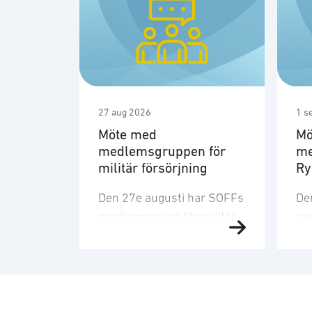
27 aug 2026
1 s
Möte med
Mö
medlemsgruppen för
me
militär försörjning
R
Den 27e augusti har SOFFs
De
medlemsgrupp för militär
me
försörjning möte. SOFF:s
sit
medlemsgrupp för militär
Me
försörjning arbetar med
fo
frågor som
ku
rör upphandling, försörjningssäkerhet 
er