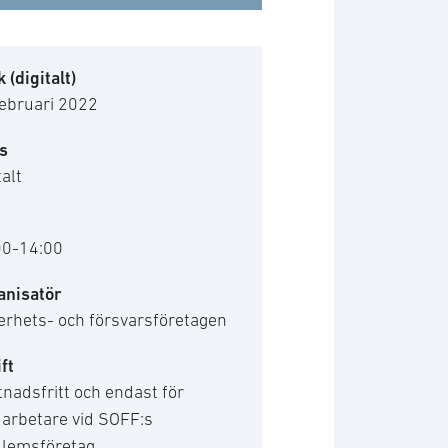
 (digitalt)
februari 2022
s
talt
00-14:00
anisatör
erhets- och försvarsföretagen
ft
nadsfritt och endast för
arbetare vid SOFF:s
lemsföretag