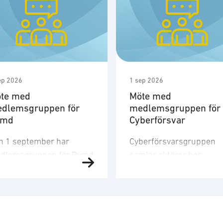
ep 2026
1 sep 2026
te med
Möte med
dlemsgruppen för
medlemsgruppen för
ymd
Cyberförsvar
n 1 september har
Cyberförsvarsgruppen
dlemsgruppen för Rymd
samlar aktörer hos
t tredje möte för året.
medlemsföretagen med
dlemsgruppen
intresse för och
kuserar på
verksamhet inom
nskapsuppbyggnad,
cyberförsvar,
och
farenhetsutbyte, nätverk
kommunikation och