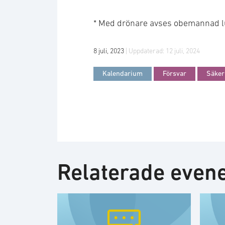
* Med drönare avses obemannad lu
8 juli, 2023
| Uppdaterad:
12 juli, 2024
Kalendarium
Försvar
Säker
Relaterade eve