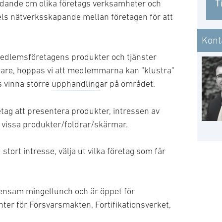
T
dande om olika företags verksamheter och
ls nätverksskapande mellan företagen för att
Kont
dlemsföretagens produkter och tjänster
önare, hoppas vi att medlemmarna kan ”klustra”
 vinna större
upphandling
ar på området.
etag att presentera produkter, intressen av
vissa produkter/foldrar/skärmar.
 stort intresse, välja ut vilka företag som får
ensam mingellunch och är öppet för
er för Försvarsmakten, Fortifikationsverket,