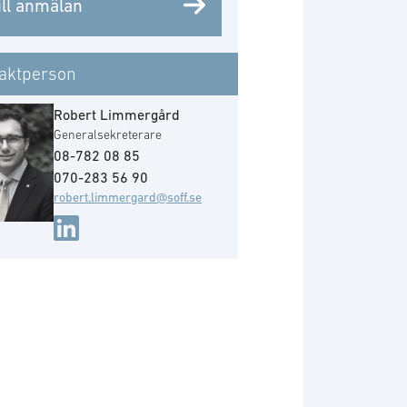
ill anmälan
aktperson
Robert Limmergård
Generalsekreterare
08-782 08 85
070-283 56 90
robert.limmergard@soff.se