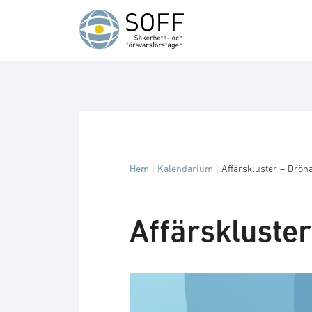
Hoppa till innehåll
Hem
|
Kalendarium
|
Affärskluster – Drön
Affärskluste