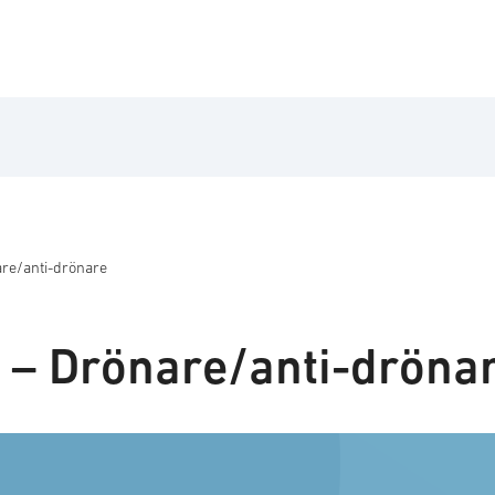
are/anti-drönare
r – Drönare/anti-dröna