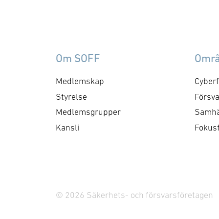
lev
särskild tonvikt på
fö
samverkan med FMV och
Sv
Försvarsmakten. Gruppen
Na
behandlar både nuvarande
för
Om SOFF
Omr
och framtida behov och har
inr
kontaktytor centralt hos
tot
Medlemskap
Cyberf
myndigheter och
sna
Styrelse
Försva
försvarsgrenar. Syftet är
sk
Medlemsgrupper
Samhä
att utforma positioner och
fö
Kansli
Fokus
bereda remisser och
An
skrivelser …
fö
© 2026 Säkerhets- och försvarsföretagen