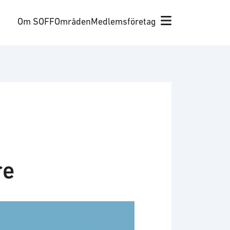
Om SOFF
Områden
Medlemsföretag
re