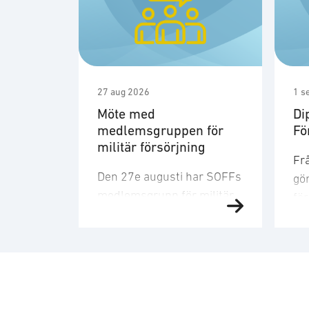
27 aug 2026
1 s
Möte med
Di
medlemsgruppen för
Fö
militär försörjning
Frå
Den 27e augusti har SOFFs
gör
medlemsgrupp för militär
fö
försörjning möte. SOFF:s
Fö
medlemsgrupp för militär
sn
försörjning arbetar med
ge
frågor som
fö
rör upphandling, försörjningssäkerhet 
att
förmågebehov, med