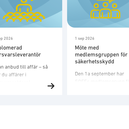
ep 2026
1 sep 2026
plomerad
Möte med
rsvarsleverantör
medlemsgruppen för
säkerhetsskydd
n anbud till affär – så
Den 1a september har
 du affärer i
SOFFs medlemsgrupp f
rsvarssektorn!
säkerhetsskydd möte.
rsvarsmarknaden växer
Gruppen bereder och
abbt och den här kursen
diskuterar frågor om
r dig verktygen och
skyddsvärd information,
rståelsen som krävs för
och
informationssäkerhet s
 bli en diplomerad
om det som innefattas i