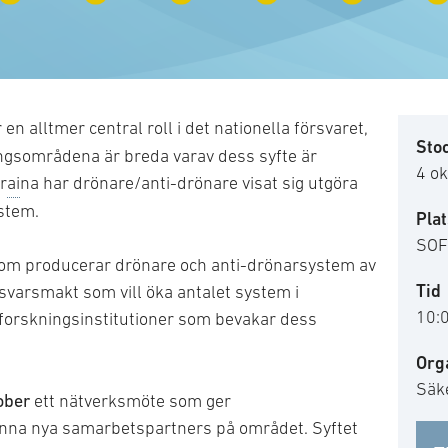
 en alltmer central roll i det nationella försvaret,
Sto
ningsområdena är breda varav dess syfte är
4 o
r
ai
na har drönare/anti-drönare visat sig utgöra
ystem.
Plat
SOF
som producerar drönare och anti-drönarsystem av
Tid
varsmakt som vill öka antalet system i
10:
forskningsinstitutioner som bevakar dess
Org
Säk
ober
ett nätverksmöte som ger
inna nya samarbetspartners på området. Syftet