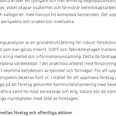
t detta kräver en tydligare och mer enhetlig begreppsanvändn
de, vilket skapar osäkerhet och försvårar beredskapsarbet
ch kategorier, med hänsyn till komplexa beroenden. Det upps
 perspektiv och snabbt blir inaktuella.
ngsanalyser är en grundförutsättning för robust försörjn
d som kan göras internt. SOFF och Teknikföretagen instämme
n kring metod och informationsinsamling. Detta då företa
mplexa värdekedjor. I det praktiska arbetet med försörjni
r att skymma betydelsen av tjänster och förmågor. För att 
spektiv beaktas fullt ut. I stället för att uppmana företag a
igga på att företag genomför kontinuitetshantering med bea
föra samt för höjd beredskap och krig. Vidare bör de nä
ga myndigheter med stöd av företagen.
ellan företag och offentliga aktörer