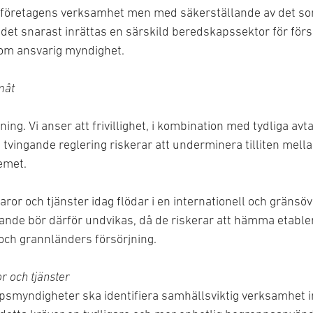
i företagens verksamhet men med säkerställande av det som 
det snarast inrättas en särskild beredskapssektor för försö
om ansvarig myndighet.
amåt
ning. Vi anser att frivillighet, i kombination med tydliga av
n tvingande reglering riskerar att underminera tilliten mel
emet.
varor och tjänster idag flödar i en internationell och gränsöv
ogande bör därför undvikas, då de riskerar att hämma etable
och grannländers försörjning.
or och tjänster
psmyndigheter ska identifiera samhällsviktig verksamhet