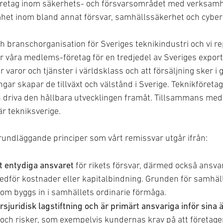
öretag inom säkerhets- och försvarsområdet med verksamhe
et inom bland annat försvar, samhällssäkerhet och cyber
h branschorganisation för Sveriges teknikindustri och vi r
 våra medlems-företag för en tredjedel av Sveriges expor
 varor och tjänster i världsklass och att försäljning sker i
gar skapar de tillväxt och välstånd i Sverige. Teknikföretag
riva den hållbara utvecklingen framåt. Tillsammans med f
är tekniksverige.
 grundläggande principer som vårt remissvar utgår ifrån:
et entydiga ansvaret
för rikets försvar, därmed också ansva
edför kostnader eller kapitalbindning. Grunden för samhäl
som byggs in i samhällets ordinarie förmåga.
ärsjuridisk lagstiftning och är primärt ansvariga inför sina 
 och risker, som exempelvis kundernas krav på att företagen