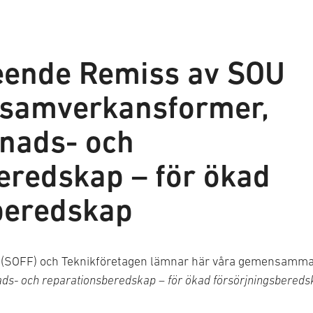
eende Remiss av SOU
 samverkansformer,
nads- och
eredskap – för ökad
beredskap
n (SOFF) och Teknikföretagen lämnar här våra gemensam
- och reparationsberedskap – för ökad försörjningsbereds