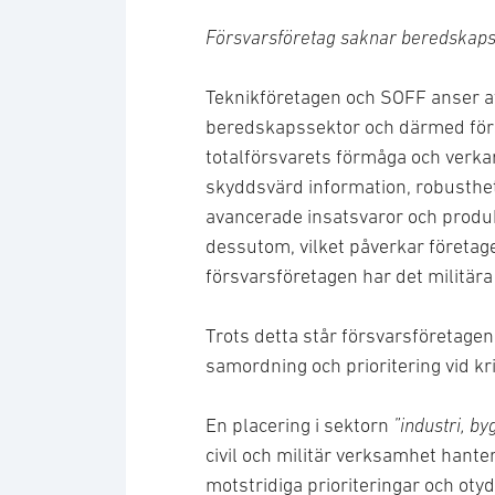
Försvarsföretag saknar beredskap
Teknikföretagen och SOFF anser at
beredskapssektor och därmed förs
totalförsvarets förmåga och verkar
skyddsvärd information, robusthe
avancerade insatsvaror och produkt
dessutom, vilket påverkar företage
försvarsföretagen har det militära
Trots detta står försvarsföretagen
samordning och prioritering vid kr
En placering i sektorn
”industri, b
civil och militär verksamhet hant
motstridiga prioriteringar och ot