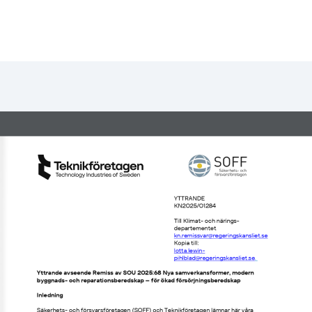
YTTRANDE
KN2025/0128
4
Till Klimat
-
och närings
-
departementet
kn.remissvar@regeringskansliet.se
Kopia till: 
lotta.lewin
-
pihlblad@regeringskansliet.se
.
Yttrande 
avseende 
Remiss 
av SOU 2025:
68
Nya samverkansformer, modern 
byggnads
-
och reparationsberedskap 
–
för ökad försörjningsberedskap
Inledning
Säkerhets
-
och försvarsföretagen (SOFF) och Teknikföretagen lämnar här våra 