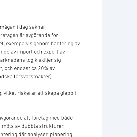
örmågan i dag saknar
retagen är avgörande för
ivet, exempelvis genom hantering av
nde av import och export av
rknadens logik skiljer sig
et, och endast ca 20% av
ändska försvarsmakter).
vilket riskerar att skapa glapp i
 avgörande att företag med både
 möts av dubbla strukturer,
ntering där analyser, planering