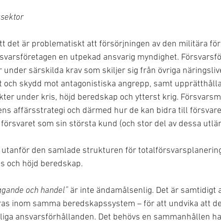
ssektor
t det är problematiskt att försörjningen av den militära f
varsföretagen en utpekad ansvarig myndighet. Försvarsfö
 under särskilda krav som skiljer sig från övriga näringsl
t och skydd mot antagonistiska angrepp, samt upprätthålla
er under kris, höjd beredskap och ytterst krig. Försvarsma
ns affärsstrategi och därmed hur de kan bidra till försvar
 försvaret som sin största kund (och stor del av dessa utl
 utanför den samlade strukturen för totalförsvarsplanering, 
is och höjd beredskap.
yggande och handel”
är inte ändamålsenlig. Det är samtidigt
eras inom samma beredskapssystem – för att undvika att de
ydliga ansvarsförhållanden. Det behövs en sammanhållen ha