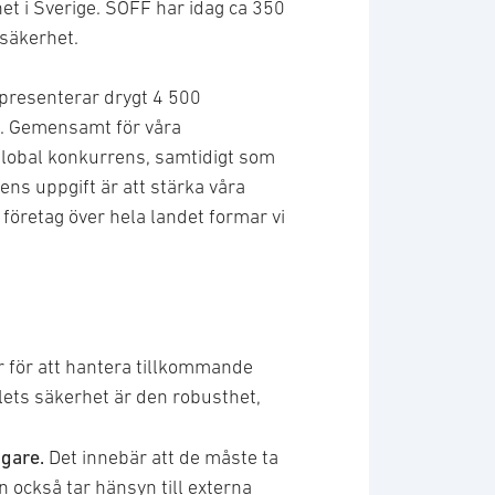
t i Sverige. SOFF har idag ca 350
säkerhet.
epresenterar drygt 4 500
t. Gemensamt för våra
 global konkurrens, samtidigt som
ens uppgift är att stärka våra
öretag över hela landet formar vi
r för att hantera tillkommande
lets säkerhet är den robusthet,
ägare.
Det innebär att de måste ta
 också tar hänsyn till externa