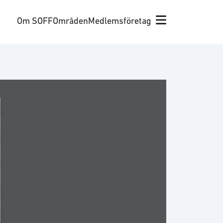
Om SOFF
Områden
Medlemsföretag