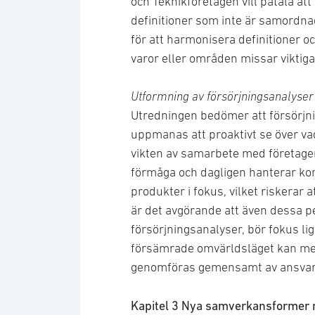
och Teknikföretagen vill påtala at
definitioner som inte är samordna
för att harmonisera definitioner o
varor eller områden missar viktiga
Utformning av försörjningsanalyser
Utredningen bedömer att försörjni
uppmanas att proaktivt se över va
vikten av samarbete med företage
förmåga och dagligen hanterar ko
produkter i fokus, vilket riskera
är det avgörande att även dessa per
försörjningsanalyser, bör fokus l
försämrade omvärldsläget kan med
genomföras gemensamt av ansvari
Kapitel 3 Nya samverkansformer m