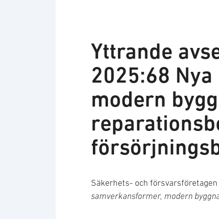
Yttrande avs
2025:68 Nya
modern bygg
reparationsb
försörjnings
Säkerhets- och försvarsföretage
samverkansformer, modern byggnads