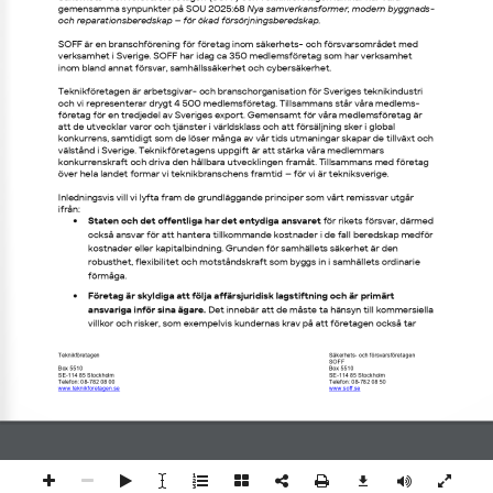
gemensamma synpunkter på 
SOU 2025:6
8
Nya samverkansformer, modern byggnads
-
och reparationsberedskap 
–
för ökad försörjningsberedskap
.
SOFF är en branschförening för företag inom säkerhets
-
och försvarsområdet med 
verksamhet i Sverige. SOFF 
har 
idag ca 
3
5
0
medlemsföretag som har verksamhet 
inom bland annat försvar, samhällssäkerhet
och 
cybersäkerhet.
Teknikföretagen är arbetsgivar
-
och branschorganisation för Sveriges teknikindustri 
och vi representerar 
drygt
4 500 medlemsföretag. Tillsammans står våra medlems
-
företag för en tredjedel av Sveriges export. Gemensamt för våra medlemsföretag är 
att de utvecklar varor och tjänster i världsklass och att försäljning sker i global 
konkurrens, samtidigt som de löser många av vår tids utmaningar skapar de tillväxt och 
väl
stånd i Sverige. 
Teknikföretagens uppgift är att stärka våra medlemmars 
konkurrenskraft och d
riva den hållbara utvecklingen framåt. Tillsammans med företag 
över hela landet formar vi teknikbranschens framtid 
–
för vi är tekniksverige.
Inledningsvis vill vi 
lyfta fram de
grundläggande principer som 
vårt remissvar utgår 
ifrån:
•
Staten och det offentliga har det entydiga ansvaret
för rikets försvar, därmed 
också ansvar 
för 
att hantera tillkommande kostnader i de fall beredskap medför 
kostnader eller kapitalbindning. Grunden för samhällets säkerhet är den 
robusthet, flexibilitet och motståndskraft som byggs in i samhällets ordinarie 
förmåga.
•
Företag är 
skyldiga att följa affärsjuridisk lagstiftning och är 
primärt 
ansvariga inför sina ägare
. 
Det innebär att de måste
ta hänsyn till kommersiella 
villkor och risker
, som 
exempelvis kundernas krav på att företagen också tar 
Teknikföretagen
Säkerhets
-
och försvarsföretage
n
SOFF
Box 
5510
Box 5510
SE
-
114 85 Stockholm
SE
-
114 85 Stockholm
Telefon: 08
-
782 08
00
Telefon: 08
-
782 08
50
www.teknikforetagen.se
www.soff.se