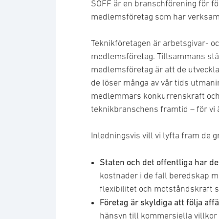
SOFF är en branschförening för f
medlemsföretag som har verksamh
Teknikföretagen är arbetsgivar- oc
medlemsföretag. Tillsammans står
medlemsföretag är att de utvecklar
de löser många av vår tids utmanin
medlemmars konkurrenskraft och d
teknikbranschens framtid – för vi 
Inledningsvis vill vi lyfta fram de
Staten och det offentliga har d
kostnader i de fall beredskap m
flexibilitet och motståndskraft 
Företag är skyldiga att följa aff
hänsyn till kommersiella villkor