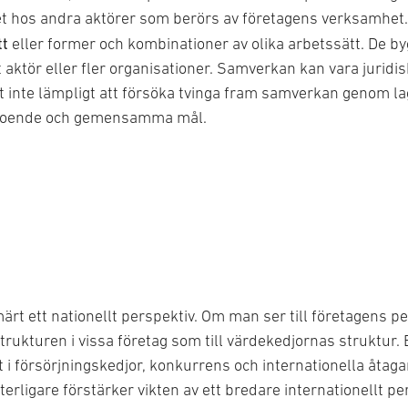
et hos andra aktörer som berörs av företagens verksamhet.
tt
eller former och kombinationer av olika arbetssätt. De bygg
t aktör eller fler organisationer. Samverkan kan vara juridi
 inte lämpligt att försöka tvinga fram samverkan genom lag
örtroende och gemensamma mål.
ärt ett nationellt perspektiv. Om man ser till företagens pe
rstrukturen i vissa företag som till värdekedjornas struktur. 
t i försörjningskedjor, konkurrens och internationella åtag
terligare förstärker vikten av ett bredare internationellt pe