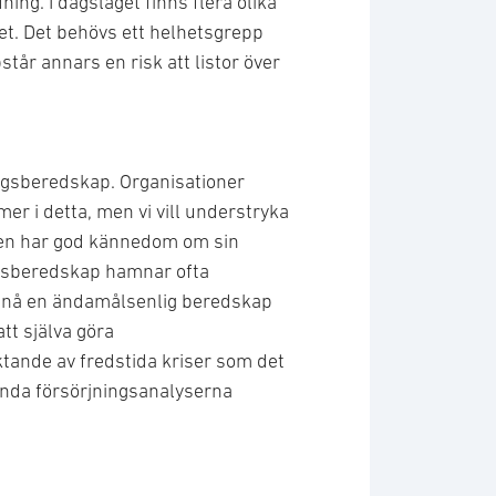
ing. I dagsläget finns flera olika
et. Det behövs ett helhetsgrepp
tår annars en risk att listor över
ingsberedskap. Organisationer
r i detta, men vi vill understryka
gen har god kännedom om sin
ngsberedskap hamnar ofta
uppnå en ändamålsenlig beredskap
tt själva göra
ktande av fredstida kriser som det
mnda försörjningsanalyserna