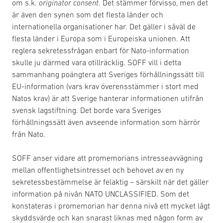
om s.k.
originator consent
. Det stämmer förvisso, men det
är även den synen som det flesta länder och
internationella organisationer har. Det gäller i såväl de
flesta länder i Europa som i Europeiska unionen. Att
reglera sekretessfrågan enbart för Nato-information
skulle ju därmed vara otillräcklig. SOFF vill i detta
sammanhang poängtera att Sveriges förhållningssätt till
EU-information (vars krav överensstämmer i stort med
Natos krav) är att Sverige hanterar informationen utifrån
svensk lagstiftning. Det borde vara Sveriges
förhållningssätt även avseende information som härrör
från Nato.
SOFF anser vidare att promemorians intresseavvägning
mellan offentlighetsintresset och behovet av en ny
sekretessbestämmelse är felaktig – särskilt när det gäller
information på nivån NATO UNCLASSIFIED. Som det
konstateras i promemorian har denna nivå ett mycket lågt
skyddsvärde och kan snarast liknas med någon form av