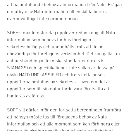
att ha omfattande behov av information från Nato. Frågan
om utbyte av Nato-information till enskilda berörs
överhuvudtaget inte i promemorian.
SOFF:s medlemsföretag upplever redan i dag att Nato-
information som behövs för hos företagen
sekretessbeläggs och undanhålls trots att de är
nödvändiga för företagens verksamhet. Det kan gälla t.ex.
anbudshandlingar, tekniska standarder (t.ex. s.k.
STANAGS) och specifikationer. Inte sällan är dessa på
nivån NATO UNCLASSIFIED och trots detta anses
uppgifterna omfattas av sekretess – även om det är
uppgifter som till sin natur torde vara förutsatta att
hanteras av företag.
SOFF vill därför inför den fortsatta beredningen framföra
att hänsyn måste tas till företagens behov av Nato-
information och att alla moment som kan förhindra eller
försena delgivning negativt kan påverka hastigheten i