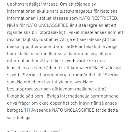
upphovsrättsligt intresse. Om ett röjande av
informationen skulle vara
disadvantageous
för Nato ska
informationen i stället klassas som NATO RESTRICTED.
Nivån för NATO UNCLASSIFIED är alltså lägre än att ett
röjande ska bli ”ofördelaktigt”, vilket måste anses som ett
mycket lågt skyddsbehov. Att ge ett sekretesskydd för
dessa uppgifter anser därför SOFF är felaktigt. Sverige
bör i stället som medlemsstat kommunicera att om
information har ett verkligt skyddsvärde ska den
klassificeras som sådan för att kunna erhålla ett adekvat
skydd i Sverige. I promemorian framgår det att ”Sverige
som Natomedlem har inflytande över Natos
beslutsprocesser och därigenom möjlighet att på
liknande sätt som i övriga internationella sammanhang
driva frågor om ökad öppenhet och insyn när så anses
befogat.”
[1]
Avseende NATO UNCLASSIFIED torde detta
vara befogat.
Frågan om säkerhetsskydd