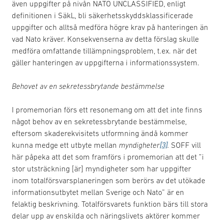
även uppgifter på nivån NATO UNCLASSIFIED, enligt
definitionen i SäkL, bli säkerhetsskyddsklassificerade
uppgifter och alltså medföra högre krav på hanteringen än
vad Nato kräver. Konsekvenserna av detta förslag skulle
medföra omfattande tillämpningsproblem, t.ex. när det
gäller hanteringen av uppgifterna i informationssystem.
Behovet av en sekretessbrytande bestämmelse
I promemorian förs ett resonemang om att det inte finns
något behov av en sekretessbrytande bestämmelse,
eftersom skaderekvisitets utformning ändå kommer
kunna medge ett utbyte mellan
myndigheter
[3]
.
SOFF vill
här påpeka att det som framförs i promemorian att det ”i
stor utsträckning [är] myndigheter som har uppgifter
inom totalförsvarsplaneringen som berörs av det utökade
informationsutbytet mellan Sverige och Nato” är en
felaktig beskrivning. Totalförsvarets funktion bärs till stora
delar upp av enskilda och näringslivets aktörer kommer