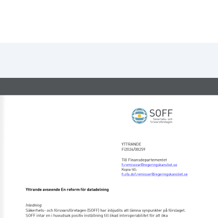
YTTRANDE 
Fi2024/00259 
Till Finansdepartementet 
fi.remissvar@regeringskansliet.se 
Kopia till:  
fi.ofa.dof.remisser@regeringskansliet.se
Yttrande avseende En reform för datadelning
Inledning 
Säkerhets- och försvarsföretagen (SOFF) har inbjudits att lämna synpunkter på förslaget. 
SOFF intar en i huvudsak positiv inställning till ökad interoperabilitet för att öka 