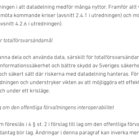
gen i att datadelning medför många nyttor. Framför allt v
 möta kommande kriser (avsnitt 2.4.1 i utredningen) och mö
avsnitt 4.2.6 i utredningen).
ör totalförsvarsändamål
unna dela och använda data, särskilt för totalförsvarsända
jd informationssäkerhet och bättre skydd av Sveriges säkerhe
ch säkert sätt där riskerna med datadelning hanteras. För
edningen och understryker vikten av att möjliggöra ett effek
h under ett krisläge.
lag om den offentliga förvaltningens interoperabilitet
öreslås i 4 § st. 2 i förslag till lag om den offentliga förva
dantag blir lag. Ändringar i denna paragraf kan inverka me