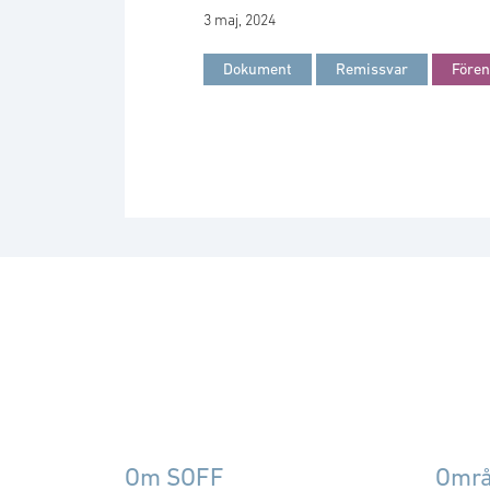
3 maj, 2024
Dokument
Remissvar
Före
Om SOFF
Omr