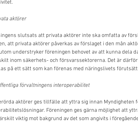
vitet.
ata aktörer
dningens slutsats att privata aktörer inte ska omfatta av för
en, att privata aktörer påverkas av förslaget i den mån aktö
om understryker föreningen behovet av att kunna dela dat
kilt inom säkerhets- och försvarssektorerna. Det är därför a
las på ett sätt som kan förenas med näringslivets förutsätt
offentliga förvaltningens interoperabilitet
örda aktörer ges tillfälle att yttra sig innan Myndigheten f
rabilitetslösningar. Föreningen ges gärna möjlighet att yttr
ärskilt viktig mot bakgrund av det som angivits i föregåen