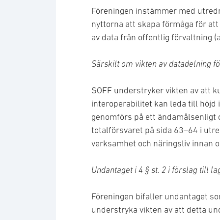
Föreningen instämmer med utrednin
nyttorna att skapa förmåga för att
av data från offentlig förvaltning (
Särskilt om vikten av datadelning f
SOFF understryker vikten av att k
interoperabilitet kan leda till hö
genomförs på ett ändamålsenligt o
totalförsvaret på sida 63–64 i utr
verksamhet och näringsliv innan oc
Undantaget i 4 § st. 2 i förslag till 
Föreningen bifaller undantaget som f
understryka vikten av att detta un