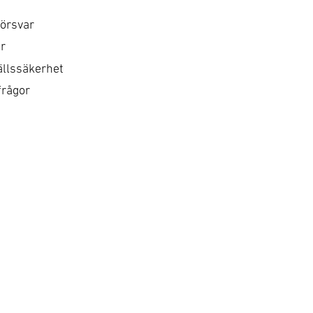
örsvar
r
llssäkerhet
frågor