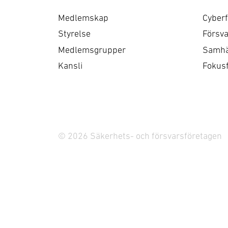
Medlemskap
Cyberf
Styrelse
Försva
Medlemsgrupper
Samhä
Kansli
Fokus
© 2026 Säkerhets- och försvarsföretagen