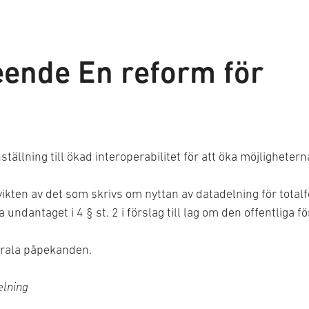
eende En reform för
ställning till ökad interoperabilitet för att öka möjligheter
ikten av det som skrivs om nyttan av datadelning för totalf
undantaget i 4 § st. 2 i förslag till lag om den offentliga f
trala påpekanden.
elning