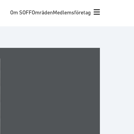
Om SOFF
Områden
Medlemsföretag