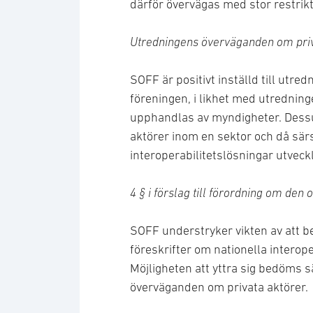
därför övervägas med stor restrikti
Utredningens överväganden om priv
SOFF är positivt inställd till utre
föreningen, i likhet med utredning
upphandlas av myndigheter. Dessut
aktörer inom en sektor och då särs
interoperabilitetslösningar utveck
4 § i förslag till förordning om den 
SOFF understryker vikten av att ber
föreskrifter om nationella interope
Möjligheten att yttra sig bedöms s
överväganden om privata aktörer.