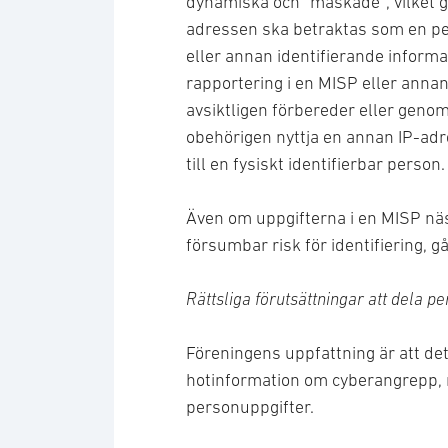
dynamiska och ”maskade”, vilket gö
adressen ska betraktas som en pe
eller annan identifierande informa
rapportering i en MISP eller anna
avsiktligen förbereder eller genomf
obehörigen nyttja en annan IP-adr
till en fysiskt identifierbar person.
Även om uppgifterna i en MISP näst
försumbar risk för identifiering, 
Rättsliga förutsättningar att dela p
Föreningens uppfattning är att det 
hotinformation om cyberangrepp, m
personuppgifter.