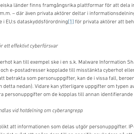
peiska länder finns framgångsrika plattformar för att dela
 m.m. – där även privata aktörer deltar i informationsdeln
[1]
me i EU:s dataskyddsförordning
för privata aktörer att be
r ett effektivt cyberförsvar
rhot kan till exempel ske i en s.k. Malware Information Sh
och e-postadresser kopplade till misstänkta cyberhot eller
att betrakta som personuppgifter, kan de i vissa fall, bero
detta nedan). Vidare kan ytterligare uppgifter om typen av 
a personuppgifter om de kopplas till annan identifierande 
andlas vid hotdelning om cyberangrepp
olikt att informationen som delas utgör personuppgifter. IP-