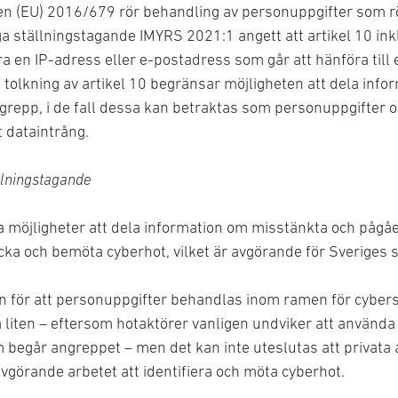
en (EU) 2016/679 rör behandling av personuppgifter som r
liga ställningstagande IMYRS 2021:1 angett att artikel 10 i
ra en IP-adress eller e-postadress som går att hänföra till 
olkning av artikel 10 begränsar möjligheten att dela info
grepp, i de fall dessa kan betraktas som personuppgifter 
 dataintrång.
llningstagande
va möjligheter att dela information om misstänkta och påg
äcka och bemöta cyberhot, vilket är avgörande för Sveriges
 för att personuppgifter behandlas inom ramen för cyber
a liten – eftersom hotaktörer vanligen undviker att använd
om begår angreppet – men det kan inte uteslutas att privat
vgörande arbetet att identifiera och möta cyberhot.