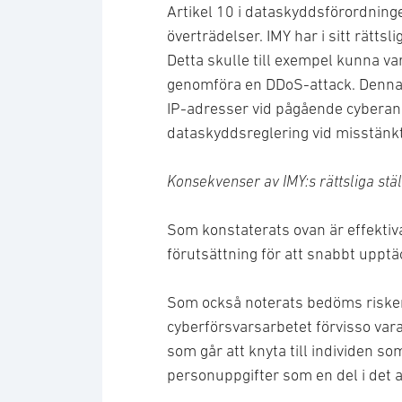
Artikel 10 i dataskyddsförordning
överträdelser. IMY har i sitt rätts
Detta skulle till exempel kunna va
genomföra en DDoS-attack. Denna t
IP-adresser vid pågående cyberan
dataskyddsreglering vid misstänkt
Konsekvenser av IMY:s rättsliga stä
Som konstaterats ovan är effekti
förutsättning för att snabbt uppt
Som också noterats bedöms risken
cyberförsvarsarbetet förvisso var
som går att knyta till individen s
personuppgifter som en del i det a