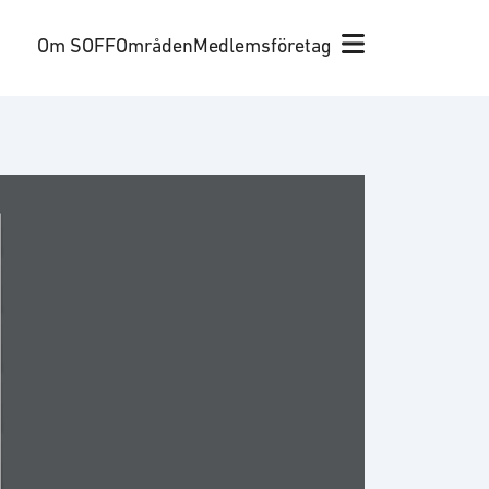
Om SOFF
Områden
Medlemsföretag