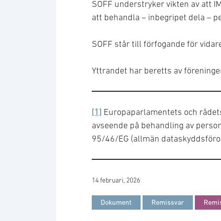
SOFF understryker vikten av att IMY
att behandla – inbegripet dela – p
SOFF står till förfogande för vidare
Yttrandet har beretts av förenin
[1]
Europaparlamentets och rådets
avseende på behandling av personu
95/46/EG (allmän dataskyddsföro
14 februari, 2026
Dokument
Remissvar
Remis