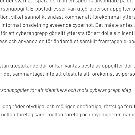
r det svårt att spåra dem till en specifik användare på ett 
rsonuppgift. E-postadresser kan utgöra personuppgifter 
tion, vilket sannolikt endast kommer att förekomma i ytter
n informationsdelning avseende cyberhot. Det måste antas a
ör ett cyberangrepp gör sitt yttersta för att dölja sin iden
ess och använda en för ändamålet särskilt framtagen e-pos
an uteslutande därför kan väntas bestå av uppgifter där det
går det sammantaget inte att utesluta all förekomst av perso
ersonuppgifter för att identifiera och möta cyberangrepp idag
idag råder otydliga, och möjligen obefintliga, rättsliga för
ellan företag samt mellan företag och myndigheter, när in