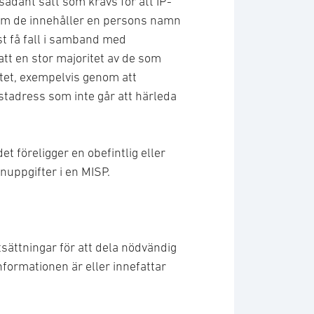
sådant sätt som krävs för att IP-
om de innehåller en persons namn
st få fall i samband med
tt en stor majoritet av de som
titet, exempelvis genom att
tadress som inte går att härleda
 föreligger en obefintlig eller
nuppgifter i en MISP.
utsättningar för att dela nödvändig
formationen är eller innefattar