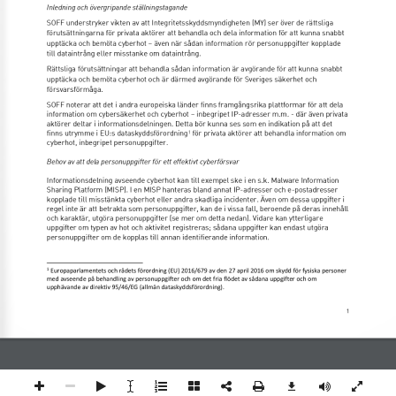
Inledning och övergripande ställningstagande 
SOFF understryker vikten av att Integritetsskyddsmyndigheten (MY) ser över de rättsliga 
förutsättningarna för privata aktörer att behandla och dela information för att kunna snabbt 
upptäcka och bemöta cyberhot – även när sådan information rör personuppgifter kopplade 
till dataintrång eller misstanke om dataintrång. 
Rättsliga förutsättningar att behandla sådan information är avgörande för att kunna snabbt 
upptäcka och bemöta cyberhot och är därmed avgörande för Sveriges säkerhet och 
försvarsförmåga. 
SOFF noterar att det i andra europeiska länder finns framgångsrika plattformar för att dela 
information om cybersäkerhet och cyberhot – inbegripet IP-adresser m.m. - där även privata 
aktörer deltar i informationsdelningen. Detta bör kunna ses som en indikation på att det 
finns utrymme i EU:s dataskyddsförordning 1 för privata aktörer att behandla information om 
cyberhot, inbegripet personuppgifter. 
Behov av att dela personuppgifter för ett effektivt cyberförsvar 
Informationsdelning avseende cyberhot kan till exempel ske i en s.k. Malware Information 
Sharing Platform (MISP). I en MISP hanteras bland annat IP-adresser och e-postadresser 
kopplade till misstänkta cyberhot eller andra skadliga incidenter. Även om dessa uppgifter i 
regel inte är att betrakta som personuppgifter, kan de i vissa fall, beroende på deras innehåll 
och karaktär, utgöra personuppgifter (se mer om detta nedan). Vidare kan ytterligare 
uppgifter om typen av hot och aktivitet registreras; sådana uppgifter kan endast utgöra 
personuppgifter om de kopplas till annan identifierande information.  
1 Europaparlamentets och rådets förordning (EU) 2016/679 av den 27 april 2016 om skydd för fysiska personer 
med avseende på behandling av personuppgifter och om det fria flödet av sådana uppgifter och om 
upphävande av direktiv 95/46/EG (allmän dataskyddsförordning). 
1 