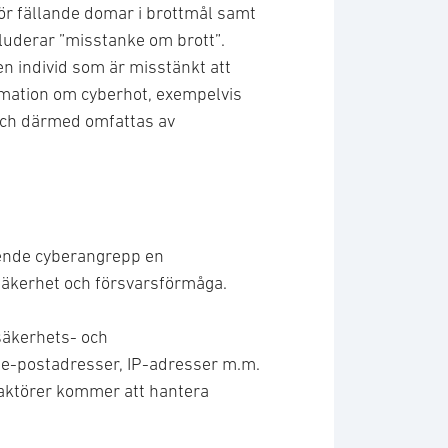
ör fällande domar i brottmål samt
nkluderar ”misstanke om brott”.
en individ som är misstänkt att
rmation om cyberhot, exempelvis
och därmed omfattas av
ående cyberangrepp en
 säkerhet och försvarsförmåga.
säkerhets- och
a e-postadresser, IP-adresser m.m.
a aktörer kommer att hantera