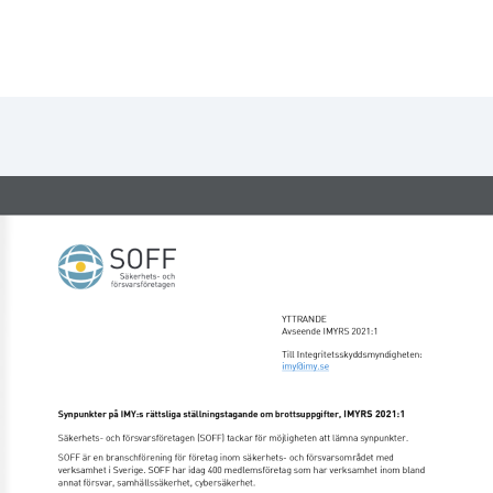
YTTRANDE 
Avseende IMYRS 2021:1 
Till Integritetsskyddsmyndigheten:   
imy@imy.se  
Synpunkter på IMY:s rättsliga ställningstagande om brottsuppgifter, IMYRS 2021:1 
Säkerhets- och försvarsföretagen (SOFF) tackar för möjligheten att lämna synpunkter.  
SOFF är en branschförening för företag inom säkerhets- och försvarsområdet med 
verksamhet i Sverige. SOFF har idag 400 medlemsföretag som har verksamhet inom bland 
annat försvar, samhällssäkerhet, cybersäkerhet. 