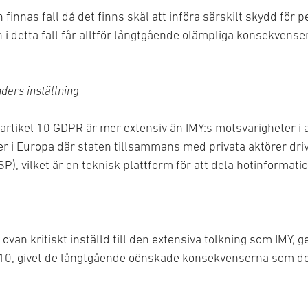
 finnas fall då det finns skäl att införa särskilt skydd fö
 i detta fall får alltför långtgående olämpliga konsekvens
ders inställning
 artikel 10 GDPR är mer extensiv än IMY:s motsvarigheter i 
er i Europa där staten tillsammans med privata aktörer dri
), vilket är en teknisk plattform för att dela hotinformatio
van kritiskt inställd till den extensiva tolkning som IMY, g
el 10, givet de långtgående oönskade konsekvenserna som de